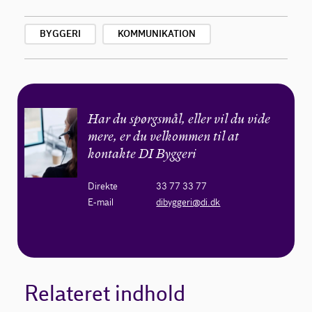
BYGGERI
KOMMUNIKATION
Har du spørgsmål, eller vil du vide
mere, er du velkommen til at
kontakte DI Byggeri
Direkte
33 77 33 77
E-mail
dibyggeri@di.dk
Relateret indhold