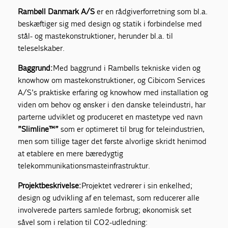
Rambøll Danmark A/S
er en rådgiverforretning som bl.a.
beskæftiger sig med design og statik i forbindelse med
stål- og mastekonstruktioner, herunder bl.a. til
teleselskaber.
Baggrund:
Med baggrund i Rambølls tekniske viden og
knowhow om mastekonstruktioner, og Cibicom Services
A/S’s praktiske erfaring og knowhow med installation og
viden om behov og ønsker i den danske teleindustri, har
parterne udviklet og produceret en mastetype ved navn
”Slimline™”
som er optimeret til brug for teleindustrien,
men som tillige tager det første alvorlige skridt henimod
at etablere en mere bæredygtig
telekommunikationsmasteinfrastruktur.
Projektbeskrivelse:
Projektet vedrører i sin enkelhed;
design og udvikling af en telemast, som reducerer alle
involverede parters samlede forbrug; økonomisk set
såvel som i relation til CO2-udledning: