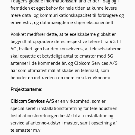
I dagens globale informationssamfund er der i dag og i
fremtiden et øget behov for hele tiden at kunne levere
mere data- og kommunikationskapacitet til forbrugere og
erhvervsliv, og datamængderne stiger eksponentielt.
Konkret medfører dette, at teleselskaberne globalt er
begyndt at opgradere deres respektive telenet fra 4G til
5G, hvilket igen har den konsekvens, at teleselskaberne
skal opsætte et betydeligt antal telemaster med 5G
antenner i de kommende år, og Cibicom Services A/S
har som ultimativt mål at skabe en telemast, som
bebuder en indtræden i en mere cirkulær økonomi.
Projektparterne:
Cibicom Services A/S
er en virksomhed, som er
specialiseret i installationsforretning for teleindustrien.
Installationsforretningen består bl.a. i installation og
service af antenne-udstyr i master, samt opsætning af
telemaster m.v.