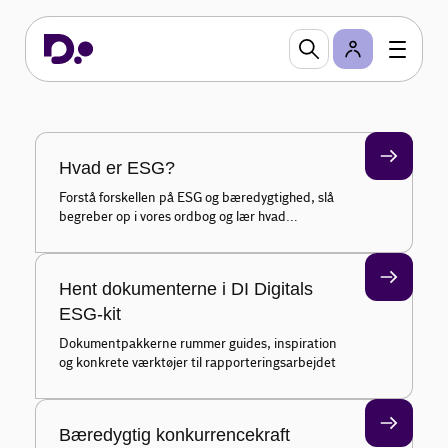
DI Digital ESG-kit
Her finder I viden, værktøjer og inspiration til at
komme i gang med og/eller videre med
rapporteringen af jeres bæredygtighedsindsatser.
DI Digital ESG-kit hjælper din medlemsvirksomhed
uanset om i rammes direkte eller indirekte af
Hvad er ESG?
CSRD-direktivets krav om ESG-rapportering.
Forstå forskellen på ESG og bæredygtighed, slå
begreber op i vores ordbog og lær hvad
bæredygtighedsrapportering er
Hent dokumenterne i DI Digitals
ESG-kit
Dokumentpakkerne rummer guides, inspiration
og konkrete værktøjer til rapporteringsarbejdet
Bæredygtig konkurrencekraft