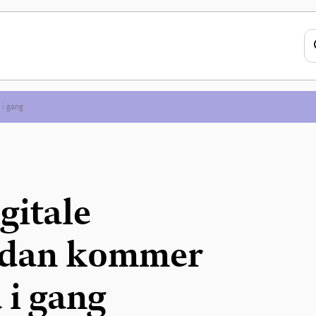
 i gang
gitale
sådan kommer
 i gang