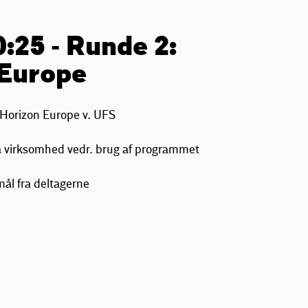
0:25 - Runde 2:
 Europe
l Horizon Europe v. UFS
a virksomhed vedr. brug af programmet
ål fra deltagerne