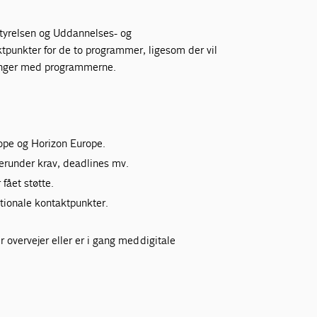
tyrelsen og Uddannelses- og
ktpunkter for de to programmer, ligesom der vil
ringer med programmerne.
rope og Horizon Europe.
erunder krav, deadlines mv.
fået støtte.
ationale kontaktpunkter.
 overvejer eller er i gang med digitale