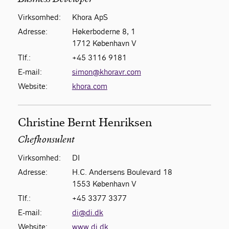
Virksomhed:
Khora ApS
Adresse:
Høkerboderne 8, 1
1712 København V
Tlf.:
+45 3116 9181
E-mail:
simon@khoravr.com
Website:
khora.com
Christine Bernt Henriksen
Chefkonsulent
Virksomhed:
DI
Adresse:
H.C. Andersens Boulevard 18
1553 København V
Tlf.:
+45 3377 3377
E-mail:
di@di.dk
Website:
www.di.dk