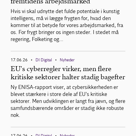
fremtidens arbejdsmarked
Hvis vi skal udnytte det fulde potentiale i kunstig
intelligens, må vi lægge frygten for, hvad den
kommer til at betyde for vores arbejdsmarked, fra
os. For frygt bringer os ingen steder. I stedet må
regering, Folketing og…
17.06.26
DI Digital
Nyheder
•
•
EU's cyberregler virker, men flere
kritiske sektorer halter stadig bagefter
Ny ENISA-rapport viser, at cybersikkerheden er
blevet stærkere i store dele af EU's kritiske
sektorer. Men udviklingen er langt fra jævn, og flere
samfundsbærende områder er stadig ikke robuste
nok.
17.06.26
DI Digital
Nyheder
•
•