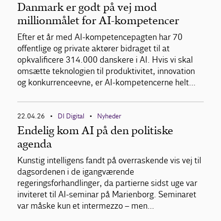
Danmark er godt på vej mod
millionmålet for AI-kompetencer
Efter et år med AI-kompetencepagten har 70
offentlige og private aktører bidraget til at
opkvalificere 314.000 danskere i AI. Hvis vi skal
omsætte teknologien til produktivitet, innovation
og konkurrenceevne, er AI-kompetencerne helt…
22.04.26
DI Digital
Nyheder
•
•
Endelig kom AI på den politiske
agenda
Kunstig intelligens fandt på overraskende vis vej til
dagsordenen i de igangværende
regeringsforhandlinger, da partierne sidst uge var
inviteret til AI-seminar på Marienborg. Seminaret
var måske kun et intermezzo – men…