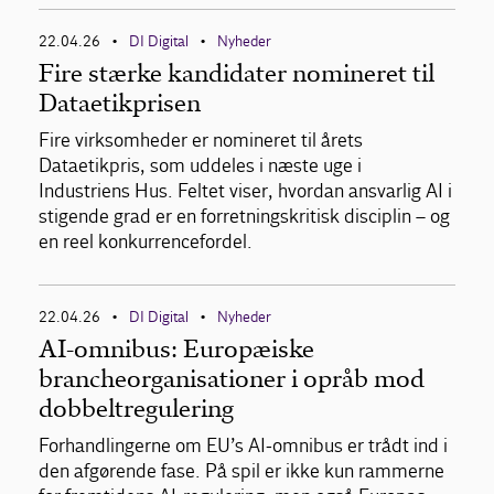
22.04.26
DI Digital
Nyheder
•
•
Fire stærke kandidater nomineret til
Dataetikprisen
Fire virksomheder er nomineret til årets
Dataetikpris, som uddeles i næste uge i
Industriens Hus. Feltet viser, hvordan ansvarlig AI i
stigende grad er en forretningskritisk disciplin – og
en reel konkurrencefordel.
22.04.26
DI Digital
Nyheder
•
•
AI-omnibus: Europæiske
brancheorganisationer i opråb mod
dobbeltregulering
Forhandlingerne om EU’s AI‑omnibus er trådt ind i
den afgørende fase. På spil er ikke kun rammerne