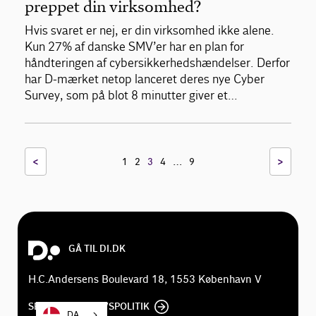
preppet din virksomhed?
Hvis svaret er nej, er din virksomhed ikke alene.
Kun 27% af danske SMV’er har en plan for
håndteringen af cybersikkerhedshændelser. Derfor
har D-mærket netop lanceret deres nye Cyber
Survey, som på blot 8 minutter giver et…
<
…
>
1
2
3
4
9
GÅ TIL DI.DK
H.C.Andersens Boulevard 18, 1553 København V
SE DI'S PRIVATLIVSPOLITIK
DA