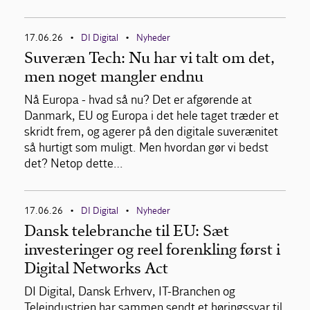
17.06.26
DI Digital
Nyheder
•
•
Suveræn Tech: Nu har vi talt om det,
men noget mangler endnu
Nå Europa - hvad så nu? Det er afgørende at
Danmark, EU og Europa i det hele taget træder et
skridt frem, og agerer på den digitale suverænitet
så hurtigt som muligt. Men hvordan gør vi bedst
det? Netop dette…
17.06.26
DI Digital
Nyheder
•
•
Dansk telebranche til EU: Sæt
investeringer og reel forenkling først i
Digital Networks Act
DI Digital, Dansk Erhverv, IT-Branchen og
Teleindustrien har sammen sendt et høringssvar til