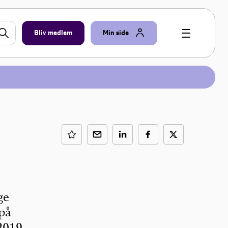
Bliv medlem
Min side
ge
på
2019