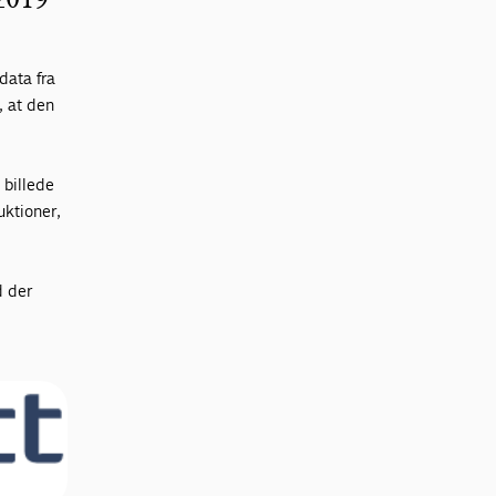
data fra
, at den
 billede
uktioner,
d der