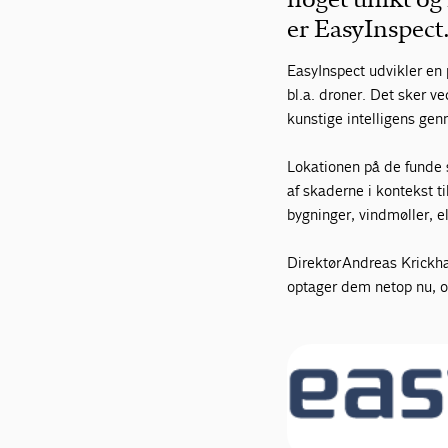
er EasyInspect
EasyInspect udvikler en 
bl.a. droner. Det sker 
kunstige intelligens gen
Lokationen på de funde 
af skaderne i kontekst ti
bygninger, vindmøller, e
Direktør Andreas Krickh
optager dem netop nu, og