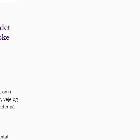
 det
ske
t om i
, veje og
kader på
ntal