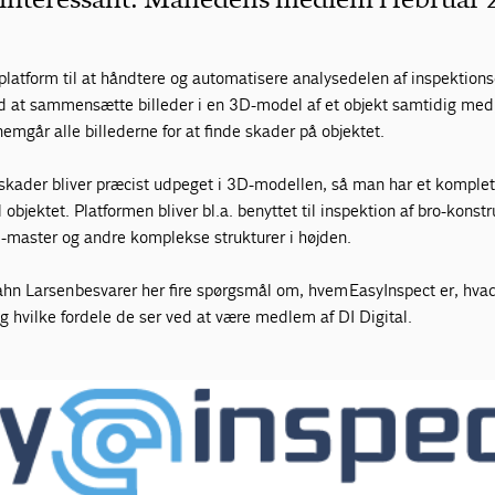
.
platform til at håndtere og automatisere analysedelen af inspektions
ved at sammensætte billeder i en 3D-model af et objekt samtidig med
nemgår alle billederne for at finde skader på objektet.
skader bliver præcist udpeget i 3D-modellen, så man har et komplet
l objektet. Platformen bliver bl.a. benyttet til inspektion af bro-konstr
l-master og andre komplekse strukturer i højden.
ahn Larsen besvarer her fire spørgsmål om, hvem EasyInspect er, hva
 hvilke fordele de ser ved at være medlem af DI Digital.