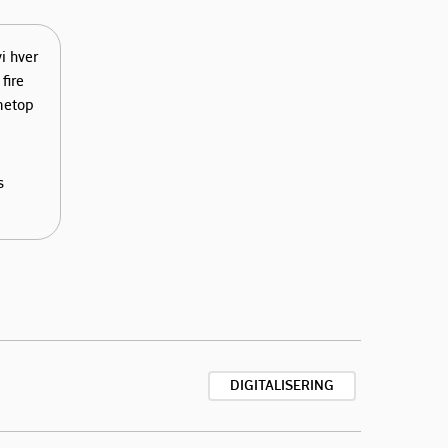
i hver
fire
netop
s
DIGITALISERING