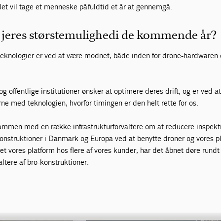
det vil tage et menneske på fuldtid et år at gennemgå.
 jeres største mulighed i de kommende år?
e teknologier er ved at være modnet, både inden for drone-hardwaren
 offentlige institutioner ønsker at optimere deres drift, og er ved at
ne med teknologien, hvorfor timingen er den helt rette for os.
 sammen med en række infrastrukturforvaltere om at reducere inspekt
onstruktioner i Danmark og Europa ved at benytte droner og vores p
ret vores platform hos flere af vores kunder, har det åbnet døre rundt
ltere af bro-konstruktioner.