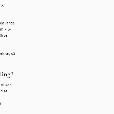
meget
med lande
em 7,5-
flyve
rleve, så
ling?
 Vi kan
ed at
r