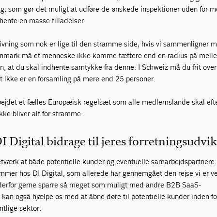
ng, som gør det muligt at udføre de ønskede inspektioner uden for 
hente en masse tilladelser.
givning som nok er lige til den stramme side, hvis vi sammenligner 
Danmark må et menneske ikke komme tættere end en radius på mell
, at du skal indhente samtykke fra denne. I Schweiz må du frit over
 ikke er en forsamling på mere end 25 personer.
bejdet et fælles Europæisk regelsæt som alle medlemslande skal efte
ikke bliver alt for stramme.
Digital bidrage til jeres forretningsudvik
netværk af både potentielle kunder og eventuelle samarbejdspartnere.
mer hos DI Digital, som allerede har gennemgået den rejse vi er v
 derfor gerne sparre så meget som muligt med andre B2B SaaS-
 kan også hjælpe os med at åbne døre til potentielle kunder inden fo
ntlige sektor.