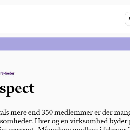
Nyheder
spect
itals mere end 350 medlemmer er der man
rksomheder. Hver og en virksomhed byder 
 interessant. Månedens medlem i februar 