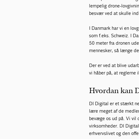
lempelig drone-lovgivni
besvær ved at skulle ind
I Danmark har vi en lov
som f.eks. Schweiz. I 
50 meter fra dronen uden
mennesker, så længe det
Der er ved at blive udar
vi håber på, at reglerne 
Hvordan kan DI 
DI Digital er et stærkt 
lære meget af de medlem
bevæge os ud på. Vi vil
virksomheder. DI Digital
erhvervslivet og den offe