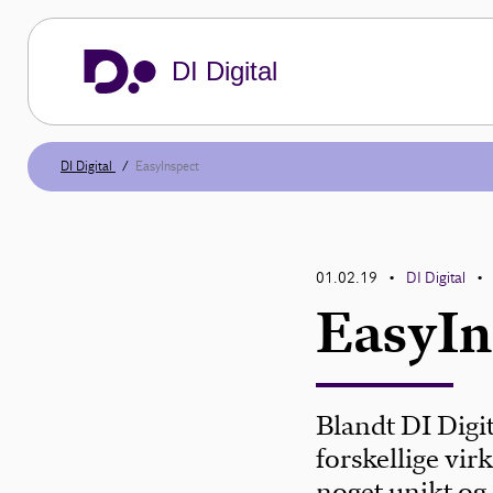
DI Digital
DI Digital
EasyInspect
01.02.19
DI Digital
•
•
EasyIn
Blandt DI Dig
forskellige vi
noget unikt og