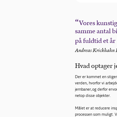
Vores kunstig
samme antal bil
på fuldtid et å
Andreas Krickhahn L
Hvad optager j
Der er kommet en stigend
verden, hvorfor vi arbej
jernbaner, og derfor er v
netop disse objekter.
Målet er at reducere in
processen som muligt. V