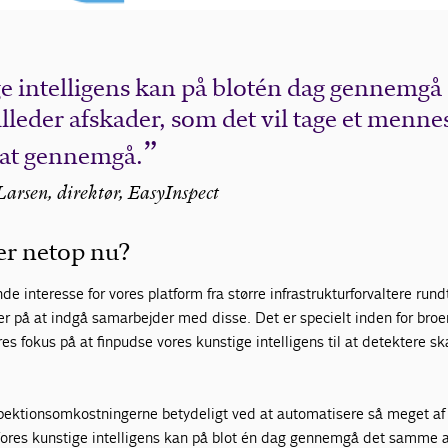
e intelligens kan på blot én dag gennemgå
leder af skader, som det vil tage et menne
r at gennemgå.
arsen, direktør, EasyInspect
er netop nu?
e interesse for vores platform fra større infrastrukturforvaltere rund
der på at indgå samarbejder med disse. Det er specielt inden for broer
ores fokus på at finpudse vores kunstige intelligens til at detektere s
spektionsomkostningerne betydeligt ved at automatisere så meget af
ores kunstige intelligens kan på blot én dag gennemgå det samme a