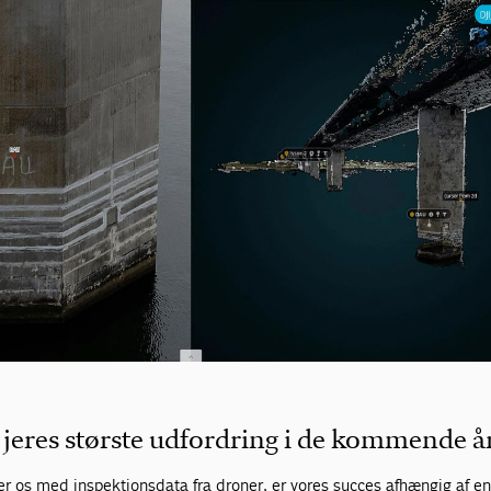
 jeres største udfordring i de kommende å
r os med inspektionsdata fra droner, er vores succes afhængig af e