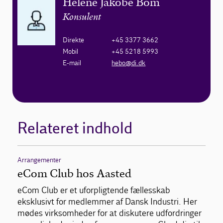
Helene Jakobe Bom
Konsulent
Direkte
+45 3377 3662
Mobil
+45 5218 5993
E-mail
hebo@di.dk
Relateret indhold
Arrangementer
eCom Club hos Aasted
eCom Club er et uforpligtende fællesskab
eksklusivt for medlemmer af Dansk Industri. Her
mødes virksomheder for at diskutere udfordringer