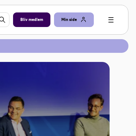
Bliv medlem
Min side