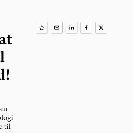
at
l
d!
som
logi
 til