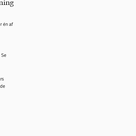
tning
r én af
. Se
års
 de
n