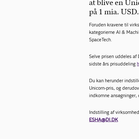
at blive en Uni
på 1 mia. USD
Foruden kravene til vir
kategorierne AI & Machi
SpaceTech.
Selve prisen uddeles af 
sidste års prisuddeling
Du kan herunder indstill
Unicorn-pris, og derudove
indkomne ansøgninger, o
Indstilling af virksomhe
ESHA@DI.DK