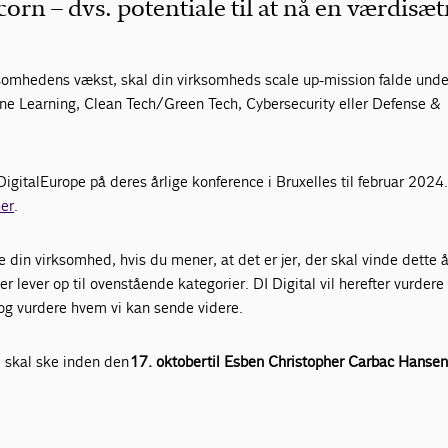
corn – dvs. potentiale til at nå en værdisæ
.
ksomhedens vækst, skal din virksomheds scale up-mission falde unde
ne Learning, Clean Tech/Green Tech, Cybersecurity eller Defense &
DigitalEurope på deres årlige konference i Bruxelles til februar 2024
her
.
e din virksomhed, hvis du mener, at det er jer, der skal vinde dette 
r lever op til ovenstående kategorier. DI Digital vil herefter vurdere
g vurdere hvem vi kan sende videre.
d skal ske inden den
17. oktober
til Esben Christopher Carbac Hanse