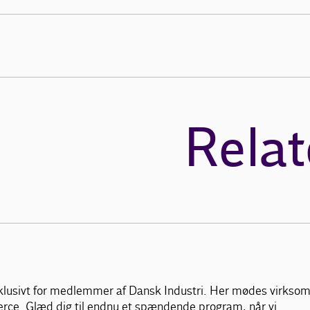
Relat
klusivt for medlemmer af Dansk Industri. Her mødes virksom
erce. Glæd dig til endnu et spændende program, når vi…