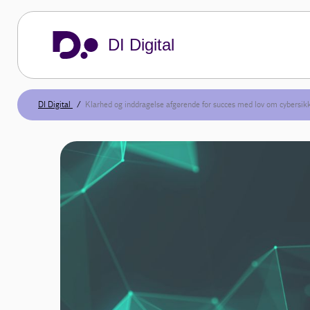
DI Digital
DI Digital
Klarhed og inddragelse afgørende for succes med lov om cybersikk