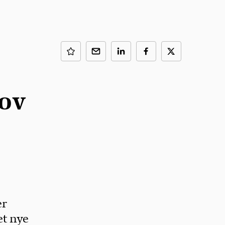
lov
er
et nye