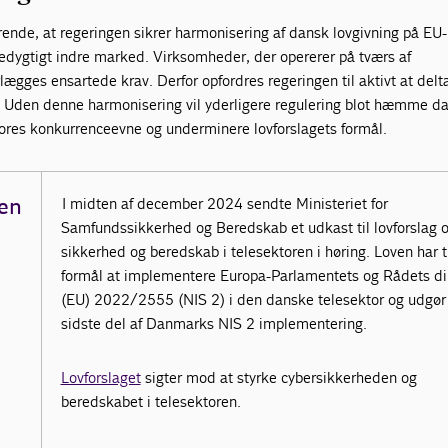
rende, at regeringen sikrer harmonisering af dansk lovgivning på EU
cedygtigt indre marked.
Virksomheder, der opererer på tværs af
ægges ensartede krav. Derfor opfordres regeringen til aktivt at delt
 Uden denne harmonisering vil yderligere regulering blot hæmme d
res konkurrenceevne og underminere lovforslagets formål.
en
I midten af december 2024 sendte Ministeriet for
Samfundssikkerhed og Beredskab et udkast til lovforslag 
sikkerhed og beredskab i telesektoren i høring. Loven har t
formål at implementere Europa-Parlamentets og Rådets di
(EU) 2022/2555 (NIS 2) i den danske telesektor og udgør
sidste del af Danmarks NIS 2 implementering.
Lovforslaget
sigter mod at styrke cybersikkerheden og
beredskabet i telesektoren.