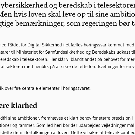
cybersikkerhed og beredskab i telesektore
n hvis loven skal leve op til sine ambitio
vigtige bemærkninger, som regeringen bør 
ed Rådet for Digital Sikkerhed i et fælles høringssvar kommet med
arer til Ministeriet for Samfundssikkerhed og Beredskabs udkast til
beredskab i telesektoren. Her slår vi blandt andet på behovet for me
af sektoren med henblik på at sikre de rette forudsætninger for en v
lik over fire centrale elementer i høringssvaret.
ere klarhed
ndfri sine ambitioner, fremhæves et klart behov for større præcision i
nitioner og rammer. Som led heri bør der udarbejdes vejledninger mål
tøtte dem i fortolkningen af loven. Dette vil sikre at televirksomhe