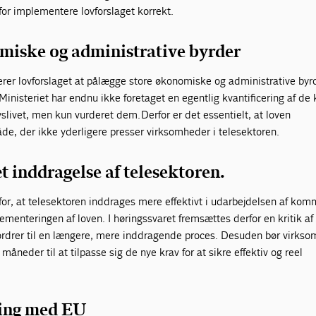
for implementere lovforslaget korrekt.
miske og administrative byrder
erer lovforslaget at pålægge store økonomiske og administrative byrd
 Ministeriet har endnu ikke foretaget en egentlig kvantificering af de
slivet, men kun vurderet dem. Derfor er det essentielt, at loven
e, der ikke yderligere presser virksomheder i telesektoren.
t inddragelse af telesektoren.
 for, at telesektoren inddrages mere effektivt i udarbejdelsen af ko
menteringen af loven. I høringssvaret fremsættes derfor en kritik af
pfordrer til en længere, mere inddragende proces. Desuden bør virks
 måneder til at tilpasse sig de nye krav for at sikre effektiv og reel
ing med EU