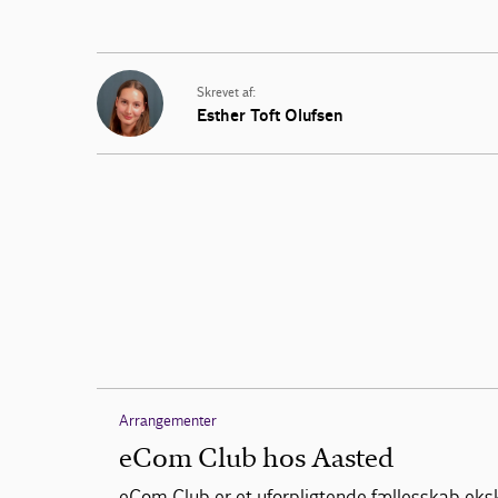
Skrevet af:
Esther Toft Olufsen
Arrangementer
eCom Club hos Aasted
eCom Club er et uforpligtende fællesskab eks