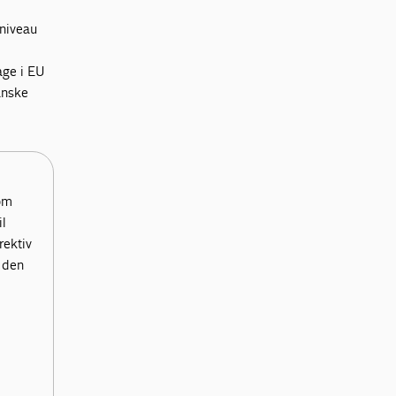
-niveau
age i EU
anske
om
il
rektiv
 den