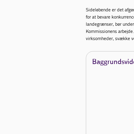
Sideløbende er det afgø
for at bevare konkurren
landegrænser, bør underl
Kommissionens arbejde.
virksomheder, svække vo
Baggrundsvid