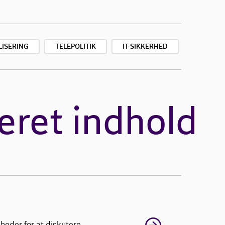
LISERING
TELEPOLITIK
IT-SIKKERHED
eret indhold
heder for at diskutere