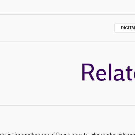
DIGITA
Relat
klusivt for medlemmer af Dansk Industri. Her mødes virksom