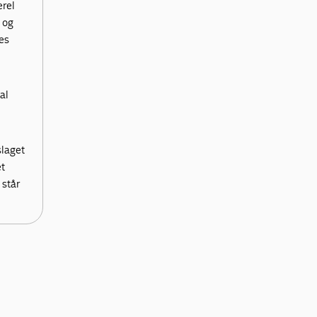
rel
 og
es
al
slaget
et
 står