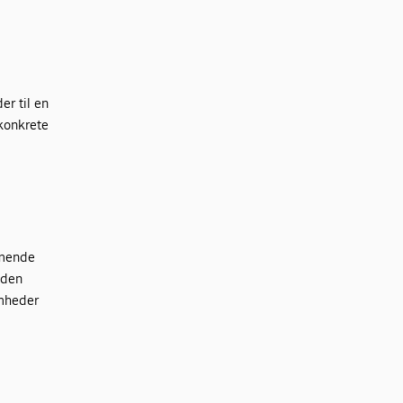
er til en
 konkrete
mmende
 den
omheder