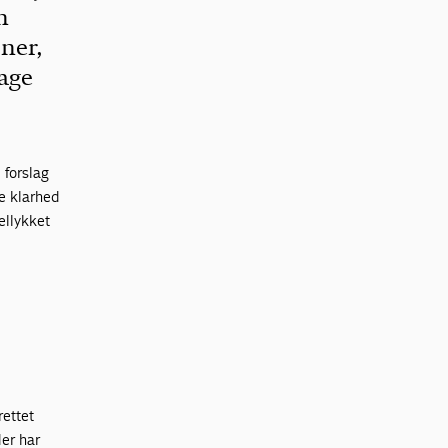
n
ner,
tage
 forslag
re klarhed
ellykket
rettet
der har