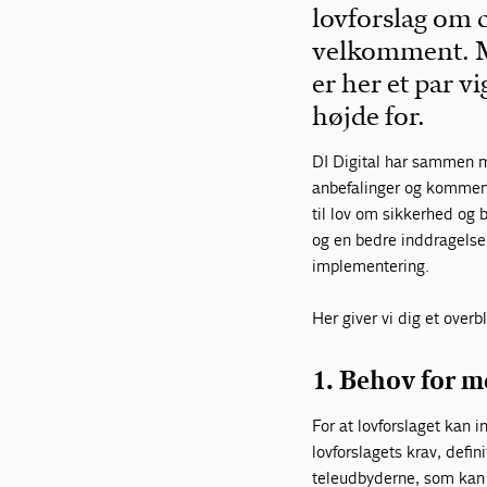
lovforslag om 
velkomment. Me
er her et par 
højde for.
DI Digital har sammen m
anbefalinger og komment
til lov om sikkerhed og 
og en bedre inddragelse 
implementering.
Her giver vi dig et overb
1. Behov for m
For at lovforslaget kan i
lovforslagets krav, defi
teleudbyderne, som kan s