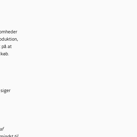
ksomheder
roduktion,
 på at
ndkøb.
siger
af
mindst til