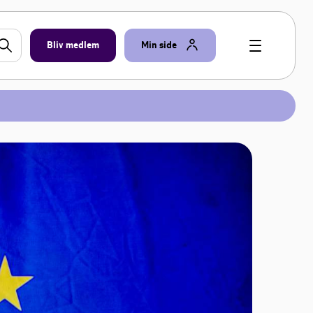
Bliv medlem
Min side