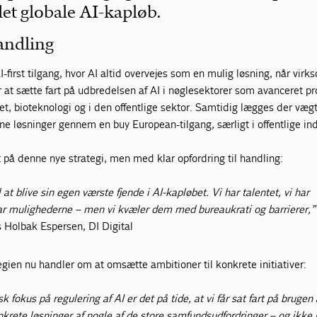
det globale AI-kapløb.
handling
-first tilgang, hvor AI altid overvejes som en mulig løsning, når vir
r at sætte fart på udbredelsen af AI i nøglesektorer som avanceret p
et, bioteknologi og i den offentlige sektor. Samtidig lægges der vægt
ne løsninger gennem en buy European-tilgang, særligt i offentlige i
ivt på denne nye strategi, men med klar opfordring til handling:
 at blive sin egen værste fjende i AI-kapløbet. Vi har talentet, vi har
ar mulighederne – men vi kvæler dem med bureaukrati og barrierer,”
 Holbak Espersen, DI Digital
gien nu handler om at omsætte ambitioner til konkrete initiativer:
sk fokus på regulering af AI er det på tide, at vi får sat fart på brugen 
onkrete løsninger af nogle af de store samfundsudfordringer – og ikke 