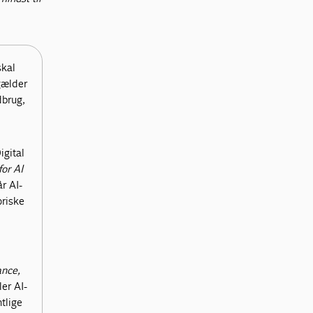
skal
gælder
dbrug,
igital
or AI
r AI-
oriske
ance,
er AI-
tlige