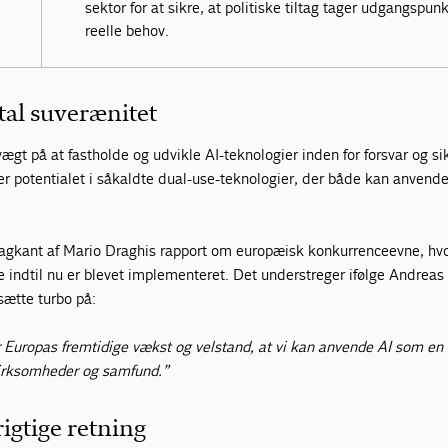
sektor for at sikre, at politiske tiltag tager udgangspunk
reelle behov.
tal suverænitet
ægt på at fastholde og udvikle AI-teknologier inden for forsvar og s
potentialet i såkaldte dual-use-teknologier, der både kan anvendes
agkant af Mario Draghis rapport om europæisk konkurrenceevne, hv
e indtil nu er blevet implementeret. Det understreger ifølge Andrea
 sætte turbo på:
r Europas fremtidige vækst og velstand, at vi kan anvende AI som en 
irksomheder og samfund.”
rigtige retning