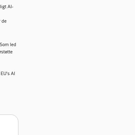
ligt AI-
r de
. Som led
rstøtte
l EU's AI