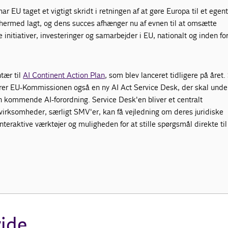
ar EU taget et vigtigt skridt i retningen af at gøre Europa til et egent
 hermed lagt, og dens succes afhænger nu af evnen til at omsætte
e initiativer, investeringer og samarbejder i EU, nationalt og inden fo
tær til
AI Continent Action Plan
, som blev lanceret tidligere på året
erer EU-Kommissionen også en ny AI Act Service Desk, der skal unde
 kommende AI-forordning. Service Desk'en bliver et centralt
virksomheder, særligt SMV'er, kan få vejledning om deres juridiske
 interaktive værktøjer og muligheden for at stille spørgsmål direkte ti
vide