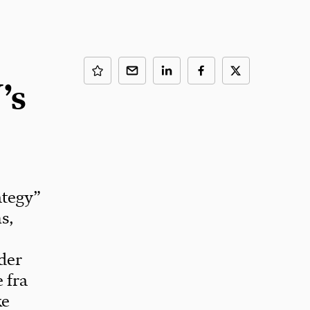
’s
ategy”
s,
der
 fra
ke