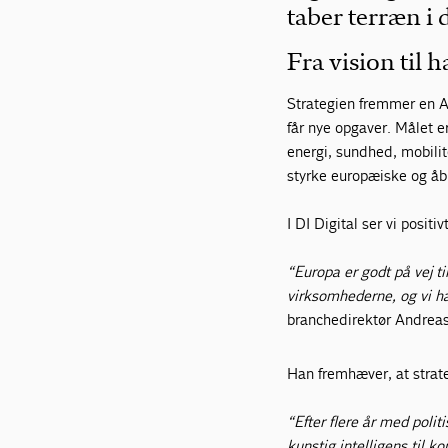
taber terræn i 
Fra vision til 
Strategien fremmer en AI
får nye opgaver. Målet e
energi, sundhed, mobilit
styrke europæiske og åb
I DI Digital ser vi posit
“Europa er godt på vej til
virksomhederne, og vi h
branchedirektør Andreas
Han fremhæver, at strate
“Efter flere år med politi
kunstig intelligens til k