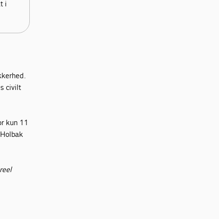
t i
ikkerhed.
 civilt
or kun 11
s Holbak
reel