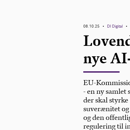
08.10.25
DI Digital
•
•
Lovend
nye AI-
EU-Kommission
- en ny samlet 
der skal styrk
suverænitet og
og den offentli
regulering til 