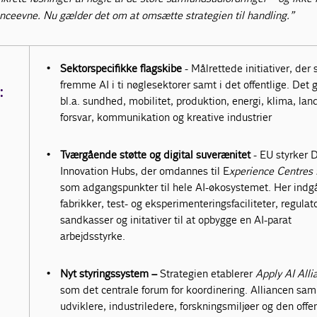
nceevne. Nu gælder det om at omsætte strategien til handling.”
Sektorspecifikke flagskibe
- Målrettede initiativer, der 
fremme AI i ti nøglesektorer samt i det offentlige. Det 
:
bl.a. sundhed, mobilitet, produktion, energi, klima, lan
forsvar, kommunikation og kreative industrier
Tværgående støtte og digital suverænitet
- EU styrker D
Innovation Hubs, der omdannes til E
xperience Centres f
som adgangspunkter til hele AI-økosystemet. Her indgå
fabrikker, test- og eksperimenteringsfaciliteter, regulat
sandkasser og initativer til at opbygge en AI-parat
arbejdsstyrke.
Nyt styringssystem –
Strategien etablerer
Apply AI Alli
som det centrale forum for koordinering. Alliancen saml
udviklere, industriledere, forskningsmiljøer og den offen