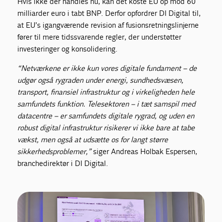
Hvis ikke der handles nu, kan det koste EU op mod 60
milliarder euro i tabt BNP. Derfor opfordrer DI Digital til,
at EU’s igangværende revision af fusionsretningslinjerne
fører til mere tidssvarende regler, der understøtter
investeringer og konsolidering.
“Netværkene er ikke kun vores digitale fundament – de
udgør også rygraden under energi, sundhedsvæsen,
transport, finansiel infrastruktur og i virkeligheden hele
samfundets funktion. Telesektoren – i tæt samspil med
datacentre – er samfundets digitale rygrad, og uden en
robust digital infrastruktur risikerer vi ikke bare at tabe
vækst, men også at udsætte os for langt større
sikkerhedsproblemer,”
siger Andreas Holbak Espersen,
branchedirektør i DI Digital.