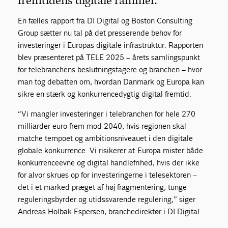
fremtidens digitale rammer.
En fælles rapport fra DI Digital og Boston Consulting
Group sætter nu tal på det presserende behov for
investeringer i Europas digitale infrastruktur. Rapporten
blev præsenteret på TELE 2025 – årets samlingspunkt
for telebranchens beslutningstagere og branchen – hvor
man tog debatten om, hvordan Danmark og Europa kan
sikre en stærk og konkurrencedygtig digital fremtid.
“Vi
mangler investeringer
i telebranchen
for hele 270
milliarder euro frem mod 2040, hvis regionen skal
matche tempoet og ambitionsniveauet i den digitale
globale konkurrence.
Vi
risikerer
at
Europa
mist
er
både
konkurrenceevne og digital handlefrihed, hvis der ikke
for alvor skrues op for investeringerne i telesektoren –
det i et marked præget af høj fragmentering, tunge
reguleringsbyrder og utidssvarende regulering
,” siger
Andreas
Holbak
Espersen, branchedirektør i DI Digital
.