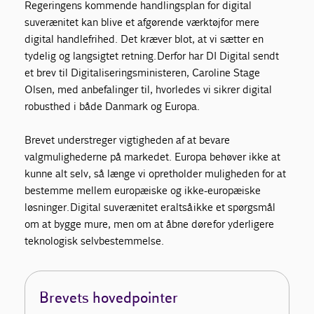
Regeringens kommende handlingsplan for digital
suverænitet kan blive et afgørende værktøj
for
mere
digital handlefrihed. Det kræver blot, at
vi sætter en
tydelig og langsigtet retning. Derfor har DI Digital sendt
et brev til Digitaliseringsministeren,
Caroline Stage
Olsen, med
anbefalinger til, hvorledes vi sikrer digital
robusthed i både Danmark og Europa.
Brevet understreger vigtigheden af at bevare
valgmulighederne på markedet. Europa behøver ikke at
kunne alt selv, så længe vi opretholder muligheden for at
bestemme mellem europæiske og ikke-europæiske
løsninger.
Digital suverænitet er
altså
ikke et spørgsmål
om at bygge mure, men om at åbne døre
for yderligere
teknologisk selvbestemmelse.
Brevets hovedpointer