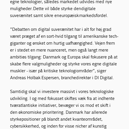
egne teknologier, således markedet udvides med nye
muligheder. Dette vil både styrke den digitale
suverænitet samt sikre en europæisk markedsfordel.
”Debatten om digital suverænitet har i alt for høj grad
været præget af en sort-hvid tilgang til amerikanske tech-
giganter og ønsket om hurtig uafhængighed. Vejen frem
er i stedet en mere nuanceret, men også langt mere
ambitiøs tilgang: Danmark og Europa skal fokusere på at
skabe flere valgmuligheder og styrke vores egne digitale
muskler - især på kritiske teknologiområder”, siger
Andreas Holbak Espersen, branchedirektør i DI Digital.
Samtidig skal vi investere massivt i vores teknologiske
udvikling. I og med fokusset skiftes væk fra at indhente
tværatlantiske initiativer, bevæger vi os mod et skift i
den økonomiske prioritering. Danmark har allerede
styrkepositioner på blandt andet kvanteområdet,
cybersikkerhed, og inden for visse nicher af kunstig