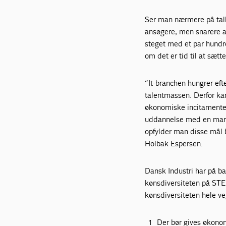
Ser man nærmere på talle
ansøgere, men snarere at
steget med et par hundr
om det er tid til at sætt
“It-branchen hungrer efte
talentmassen. Derfor kan
økonomiske incitamenter,
uddannelse med en markan
opfylder man disse mål 
Holbak Espersen.
Dansk Industri har på ba
kønsdiversiteten på STEM
kønsdiversiteten hele 
Der bør gives økonom