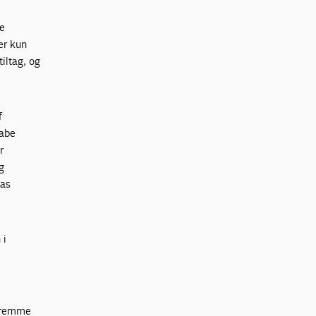
ge
er kun
iltag, og
f
kabe
r
g
eas
 i
 fremme