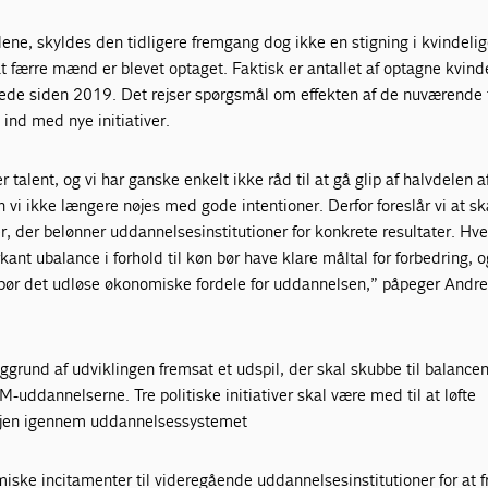
ne, skyldes den tidligere fremgang dog ikke en stigning i kvindeli
 færre mænd er blevet optaget. Faktisk er antallet af optagne kvind
ede siden 2019. Det rejser spørgsmål om effekten af de nuværende t
e ind med nye initiativer.
r talent, og vi har ganske enkelt ikke råd til at gå glip af halvdelen a
 vi ikke længere nøjes med gode intentioner. Derfor foreslår vi at s
 der belønner uddannelsesinstitutioner for konkrete resultater. Hve
t ubalance i forhold til køn bør have klare måltal for forbedring, o
bør det udløse økonomiske fordele for uddannelsen,” påpeger Andr
ggrund af udviklingen fremsat et udspil, der skal skubbe til balancen
-uddannelserne. Tre politiske initiativer skal være med til at løfte
vejen igennem uddannelsessystemet
iske incitamenter til videregående uddannelsesinstitutioner for at