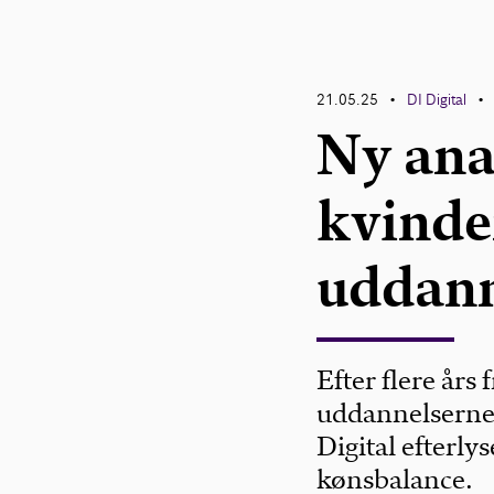
21.05.25
DI Digital
•
•
Ny ana
kvinder
uddann
Efter flere års
uddannelserne 
Digital efterly
kønsbalance.