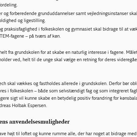
ordeling.
og forberedende grunduddannelser samt vejledningsinstanser ska
ldighed og ligestilling.
og praksisfaglighed i folkeskolen og gymnasiet skal bidrage til at væ
 STEM-fagene – på tværs af køn.
helt fra grundskolen for at skabe en naturlig interesse i fagene. Målet
holder ved, helt til de unge skal vælge en retning for deres videregå
tech skal vækkes og fastholdes allerede i grundskolen. Derfor bør obl
øres i folkeskolen – både som selvstændigt fag og som integreret fag
ngere sigt vil kunne skabe en betydelig positiv forandring for kønsbal
ndreas Holbak Espersen.
iens anvendelsesmuligheder
e højt til loftet og kunne rumme alle, der har noget at bidrage med