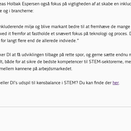
eas Holbak Espersen også fokus på vigtigheden af at skabe en inkl
e og i brancherne:
inkluderende miljø og blive markant bedre til at fremhæve de mange
d it fremfor at fastholde et snævert fokus på teknologi og proces. D
or langt flere end de allerede indviede.”
er DI at få udviklingen tilbage på rette spor, og gerne sætte endnu 
ridt, både for at sikre de bedste kompetencer til STEM-sektorerne, m
gen mellem kønnene på arbejdsmarkedet.
 eller DI’s udspil til kønsbalance i STEM? Du kan finde der
her
.