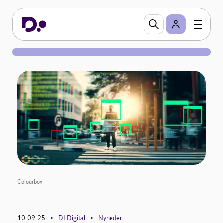
Colourbox
10.09.25
DI Digital
Nyheder
•
•