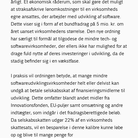
årligt. Et økonomisk råderum, som skal gøre det muligt
at straksafskrive lønomkostninger til en virksomheds
egne ansattes, der arbejder med udvikling af software.
Dette viser sig i form af et bundfradrag på 5 mio. kr. om
året uanset virksomhedens størrelse. Den nye ordning
har særligt til formål at tilgodese de mindre tech- og
softwarevirksomheder, der ellers ikke har mulighed for at
drage fuld nytte af deres investeringer i udvikling, da de
stadig befinder sig i en vækstfase.
I praksis vil ordningen betyde, at mange mindre
softwareudviklingsvirksomheder helt eller delvist kan
undgå at betale selskabsskat af finansieringsmidlerne til
udvikling. Dette omfatter blandt andet midler fra
Innovationsfonden, EU-puljer samt omsætning og andre
indtægter, som indgår i det fradragsberettigede beløb.
Da selskabsskatten udgør 22% af en virksomheds
skattesats, vil en besparelse i denne kalibre kunne løbe
op og blive til mange penge for