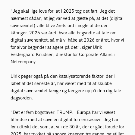
"Jeg skal lige love for, at i 2025 tog det fart. Jeg det
nærmest sådan, at jeg var ved at gætte på, at det (digital
suverænitet) ville blive årets ord i nogle af de der
kåringer. 2025 var året, hvor alle begyndte at tale om
digital suverænitet, så må vi håbe at 2026 er året, hvor vi
for alvor begynder at agere på det”, siger U
lrik
Vestergaard Knudsen, direktør for Corporate Affairs i
Netcompany.
Ulrik peger også på den katalysatorende faktor, der i
løbet af det seneste år, har været med til at skubbe
digital suverænitet længe og længere op på den digitale
dagsorden.
"Det er fem bogstaver: TRUMP. I Europa har vi været
tilfredse med at sove en digital tornerosesøvn. Jeg har
før udtrykt det som, at vi i de 30 år, der er gået forude for
2025, har trykket på snooze knappen tre gange, og stillet