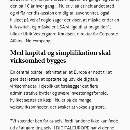
den på 10 år hver gang... Nu er vi så et helt andet sted,
og vi får her diskussion om digital suverænitet, også
hjulpet på vej af nogle sager der viser, at måske er der en
kill-switch, og måske er USA villige til at bruge den”,
tilføjer U
lrik Vestergaard Knudsen, direktør for Corporate
Affairs i Netcompany.
Med kapital og simplifikation skal
virksomhed bygges
En central pointe i afsnittet er, at Europa er nødt til at
gøre det lettere at opstarte og udvikle digitale
virksomheder. I øjeblikket forelægger det flere
administrative byrder og svære investeringsforhold,
hvilket sætter en kæp i hjulet på de mange
vækstvirksomheder, der ønsker at vokse sig store.
"Vi spænder ben for os selv, fordi landene ikke kan finde
ud af at gøre ting selv. I
DIGITALEUROPE har vi denne