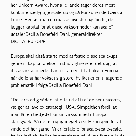
her Unicorn Award, hvor alle lande tager deres mest
konkurrencedygtige scale-up og så konkurrer de tværs af
lande. Her ser man en masse investeringsfonde, der
lægger kapital for at disse virksomheder kan scale”,
udtaler
Cecilia Bonefeld-Dahl, generaldirektør i
DIGITALEUROPE.
Europa skal altså starte med at fostre disse scale-ups
gennem kapitalførelse. Endnu vigtigere er det dog, at
disse virksomheder har incitament til at blive i Europa,
når de først har vokset sig store, hvilket er en tiltagende
problematik i følge
Cecilia Bonefeld-Dahl.
"Det er stadig sådan, at otte ud af ti af de her unicorns,
vælger at lave exitstrategi i USA. Simpelthen fordi, at
man får en tredjedel for sin virksomhed i Europa
stadigvæk. Så der er rigtig meget vi selv kan gøre for at
vinde det her game. Vi er fortalere for scale-scale-scale,