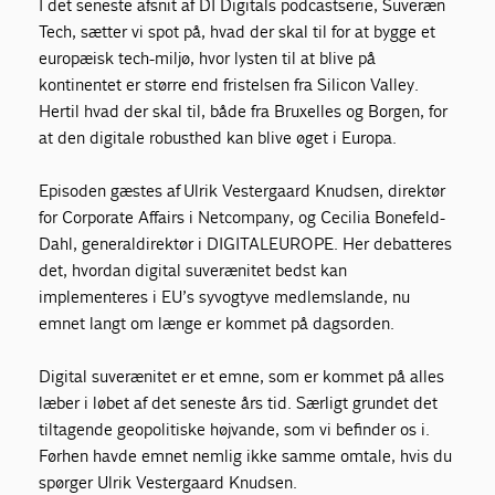
I det seneste afsnit af DI Digitals podcastserie, Suveræn
Tech, sætter vi spot på, hvad der skal til for at bygge et
europæisk tech-miljø, hvor lysten til at blive på
kontinentet er større end fristelsen fra Silicon Valley.
Hertil hvad der skal til, både fra Bruxelles og Borgen, for
at den digitale robusthed kan blive øget i Europa.
Episoden gæstes af Ulrik Vestergaard Knudsen, direktør
for Corporate Affairs i Netcompany, og Cecilia Bonefeld-
Dahl, generaldirektør i DIGITALEUROPE. Her debatteres
det, hvordan digital suverænitet bedst kan
implementeres i EU’s syvogtyve medlemslande, nu
emnet langt om længe er kommet på dagsorden.
Digital suverænitet er et emne, som er kommet på alles
læber i løbet af det seneste års tid. Særligt grundet det
tiltagende geopolitiske højvande, som vi befinder os i.
Førhen havde emnet nemlig ikke samme omtale, hvis du
spørger Ulrik Vestergaard Knudsen.