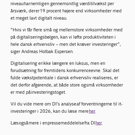
niveau har nemlig en gennemsnitlig værditilvækst per
årsværk, der er 19 procent højere end virksomheder med
et meget lavt digitalt niveau.
"Hvis vi får flere små og mellemstore virksomheder med
på digitaliseringsbølgen, kan vi løfte produktiviteten i
hele dansk erhvervsliv – men det kræver investeringer”,
siger Andreas Holbak Espersen.
Digitalisering er ikke længere en luksus, men en
forudsætning for fremtidens konkurrenceevne. Skal det
fulde vækstpotentiale i dansk erhvervsliv realiseres, er
det derfor afgørende, at både store og små virksomheder
er med på investeringstoget.
Vil du vide mere om DI’s analyse af forventningerne til it-
investeringer i 2026, kan du læse mere
her
.
Læs også mere i en pressemeddelelse fra DI
her
.