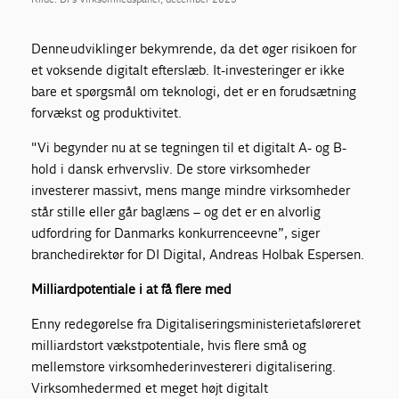
Denne udvikling er bekymrende, da det øger risikoen for
et voksende digitalt efterslæb. It-investeringer er ikke
bare et spørgsmål om teknologi, det er en forudsætning
for vækst og produktivitet.
"Vi begynder nu at se tegningen til et digitalt A- og B-
hold i dansk erhvervsliv. De store virksomheder
investerer massivt, mens mange mindre virksomheder
står stille eller går baglæns – og det er en alvorlig
udfordring for Danmarks konkurrenceevne”, siger
branchedirektør for DI Digital, Andreas Holbak Espersen.
Milliardpotentiale i at få flere med
En ny redegørelse fra Digitaliseringsministeriet afslører et
milliardstort vækstpotentiale, hvis flere små og
mellemstore virksomheder investerer i digitalisering.
Virksomheder med et meget højt digitalt