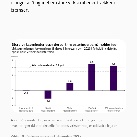
mange små og mellemstore virksomheder trækker i
bremsen.
Anm.: Virksomheder, som har svaret ved ikke eller angiver, at it-
investeringer ikke er aktuelle for deres virksomhed, er udeladt i figuren.
Kilde: DI's Virksomhedspanel, december 2025