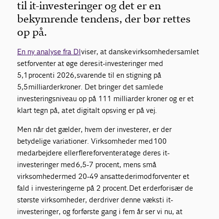
til it-investeringer og det er en
bekymrende tendens, der bør rettes
op på.
En ny analyse fra DI
viser, at danske virksomheder samlet
set forventer at øge deres it-investeringer med
5,1 procent i 2026, svarende til en stigning på
5,5 milliarder kroner. Det bringer det samlede
investeringsniveau op på 111 milliarder kroner og er et
klart tegn på, at et digitalt opsving er på vej.
Men når det gælder, hvem der investerer, er der
betydelige variationer. Virksomheder med 100
medarbejdere eller flere forventer at øge deres it-
investeringer med 6,5-7 procent, mens små
virksomheder med 20-49 ansatte derimod forventer et
fald i investeringerne på 2 procent. Det er derfor især de
største virksomheder, der driver denne vækst i it-
investeringer, og for første gang i fem år ser vi nu, at