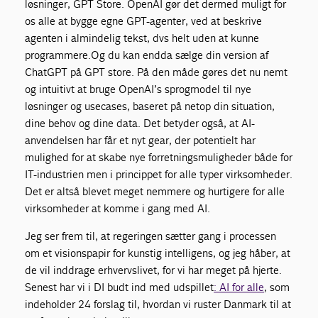
løsninger, GPT Store. OpenAI gør det dermed muligt for
os alle at bygge egne GPT-agenter, ved at beskrive
agenten i almindelig tekst, dvs helt uden at kunne
programmere.Og du kan endda sælge din version af
ChatGPT på GPT store. På den måde gøres det nu nemt
og intuitivt at bruge OpenAI’s sprogmodel til nye
løsninger og usecases, baseret på netop din situation,
dine behov og dine data. Det betyder også, at AI-
anvendelsen har får et nyt gear, der potentielt har
mulighed for at skabe nye forretningsmuligheder både for
IT-industrien men i princippet for alle typer virksomheder.
Det er altså blevet meget nemmere og hurtigere for alle
virksomheder at komme i gang med AI.
Jeg ser frem til, at regeringen sætter gang i processen
om et visionspapir for kunstig intelligens, og jeg håber, at
de vil inddrage erhvervslivet, for vi har meget på hjerte.
Senest har vi i DI budt ind med udspillet
: AI for alle
, som
indeholder 24 forslag til, hvordan vi ruster Danmark til at