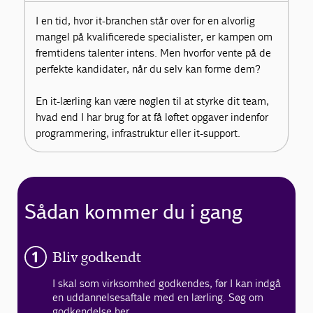
I en tid, hvor it-branchen står over for en alvorlig
mangel på kvalificerede specialister, er kampen om
fremtidens talenter intens. Men hvorfor vente på de
perfekte kandidater, når du selv kan forme dem?
En it-lærling kan være nøglen til at styrke dit team,
hvad end I har brug for at få løftet opgaver indenfor
programmering, infrastruktur eller it-support.
Sådan kommer du i gang
Bliv godkendt
I skal som virksomhed godkendes, før I kan indgå
en uddannelsesaftale med en lærling. Søg om
godkendelse
her
.