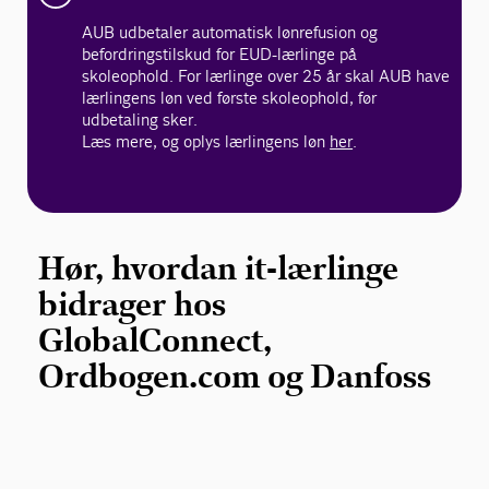
AUB udbetaler automatisk lønrefusion og
befordringstilskud for EUD-lærlinge på
skoleophold. For lærlinge over 25 år skal AUB have
lærlingens løn ved første skoleophold, før
udbetaling sker.
Læs mere, og oplys lærlingens løn
her
.
Hør, hvordan it-lærlinge
bidrager hos
GlobalConnect,
Ordbogen.com og Danfoss