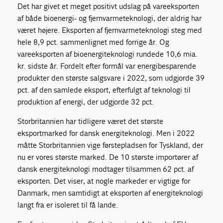
Det har givet et meget positivt udslag på vareeksporten
af både bioenergi- og fjernvarmeteknologi, der aldrig har
været højere. Eksporten af fjernvarmeteknologi steg med
hele 8,9 pct. sammenlignet med forrige år. Og
vareeksporten af bioenergiteknologi rundede 10,6 mia.
kr. sidste år. Fordelt efter formål var energibesparende
produkter den største salgsvare i 2022, som udgjorde 39
pct. af den samlede eksport, efterfulgt af teknologi til
produktion af energi, der udgjorde 32 pct.
Storbritannien har tidligere været det største
eksportmarked for dansk energiteknologi. Men i 2022
måtte Storbritannien vige førstepladsen for Tyskland, der
nu er vores største marked. De 10 største importører af
dansk energiteknologi modtager tilsammen 62 pct. af
eksporten. Det viser, at nogle markeder er vigtige for
Danmark, men samtidigt at eksporten af energiteknologi
langt fra er isoleret til få lande.