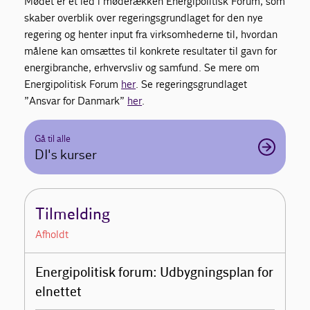
Mødet er et led i møderækken Energipolitisk Forum, som
skaber overblik over regeringsgrundlaget for den nye
regering og henter input fra virksomhederne til, hvordan
målene kan omsættes til konkrete resultater til gavn for
energibranche, erhvervsliv og samfund. Se mere om
Energipolitisk Forum
her
. Se regeringsgrundlaget
”Ansvar for Danmark”
her
.
Gå til alle
DI's kurser
Tilmelding
Afholdt
Energipolitisk forum: Udbygningsplan for
elnettet