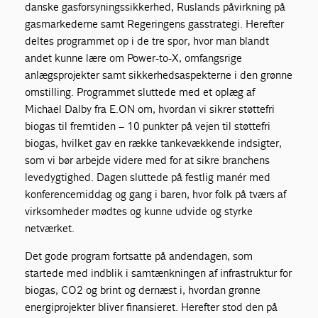
danske gasforsyningssikkerhed, Ruslands påvirkning på
gasmarkederne samt Regeringens gasstrategi. Herefter
deltes programmet op i de tre spor, hvor man blandt
andet kunne lære om Power-to-X, omfangsrige
anlægsprojekter samt sikkerhedsaspekterne i den grønne
omstilling. Programmet sluttede med et oplæg af
Michael Dalby fra E.ON om, hvordan vi sikrer støttefri
biogas til fremtiden – 10 punkter på vejen til støttefri
biogas, hvilket gav en række tankevækkende indsigter,
som vi bør arbejde videre med for at sikre branchens
levedygtighed. Dagen sluttede på festlig manér med
konferencemiddag og gang i baren, hvor folk på tværs af
virksomheder mødtes og kunne udvide og styrke
netværket.
Det gode program fortsatte på andendagen, som
startede med indblik i samtænkningen af infrastruktur for
biogas, CO2 og brint og dernæst i, hvordan grønne
energiprojekter bliver finansieret. Herefter stod den på