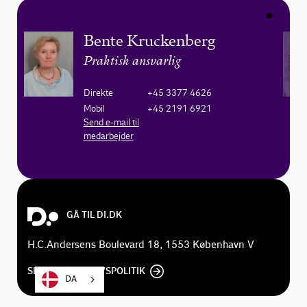
Bente Kruckenberg
Praktisk ansvarlig
Direkte
+45 3377 4626
Mobil
+45 2191 6921
Send e-mail til
medarbejder
GÅ TIL DI.DK
H.C.Andersens Boulevard 18, 1553 København V
SE DI'S PRIVATLIVSPOLITIK
DA