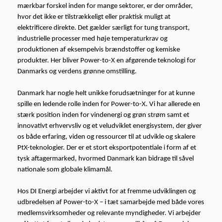
mærkbar forskel inden for mange sektorer, er der områder,
hvor det ikke er tilstrækkeligt eller praktisk muligt at
elektrificere direkte. Det gælder særligt for tung transport,
industrielle processer med høje temperaturkrav og
produktionen af eksempelvis brændstoffer og kemiske
produkter. Her bliver Power-to-X en afgørende teknologi for
Danmarks og verdens grønne omstilling.
Danmark har nogle helt unikke forudsætninger for at kunne
spille en ledende rolle inden for Power-to-X. Vi har allerede en
stærk position inden for vindenergi og grøn strøm samt et
innovativt erhvervsliv og et veludviklet energisystem, der giver
os både erfaring, viden og ressourcer til at udvikle og skalere
PtX-teknologier. Der er et stort eksportpotentiale i form af et
tysk aftagermarked, hvormed Danmark kan bidrage til såvel
nationale som globale klimamål.
Hos DI Energi arbejder vi aktivt for at fremme udviklingen og
udbredelsen af Power-to-X – i tæt samarbejde med både vores
medlemsvirksomheder og relevante myndigheder. Vi arbejder