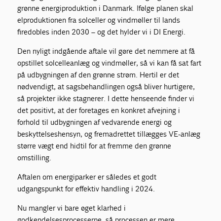
grønne energiproduktion i Danmark. Ifølge planen skal
elproduktionen fra solceller og vindmøller til lands
firedobles inden 2030 – og det hylder vi i DI Energi.
Den nyligt indgående aftale vil gøre det nemmere at få
opstillet solcelleanlæg og vindmøller, så vi kan få sat fart
på udbygningen af den grønne strøm. Hertil er det
nødvendigt, at sagsbehandlingen også bliver hurtigere,
så projekter ikke stagnerer. I dette henseende finder vi
det positivt, at der foretages en konkret afvejning i
forhold til udbygningen af vedvarende energi og
beskyttelseshensyn, og fremadrettet tillægges VE-anlæg
større vægt end hidtil for at fremme den grønne
omstilling.
Aftalen om energiparker er således et godt
udgangspunkt for effektiv handling i 2024.
Nu mangler vi bare øget klarhed i
godkendelsesprocesserne, så processen er mere