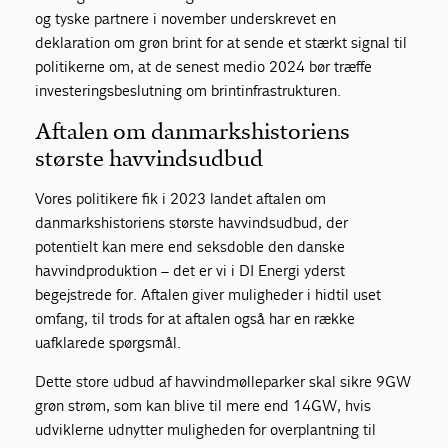
og tyske partnere i november underskrevet en
deklaration om grøn brint for at sende et stærkt signal til
politikerne om, at de senest medio 2024 bør træffe
investeringsbeslutning om brintinfrastrukturen.
Aftalen om danmarkshistoriens
største havvindsudbud
Vores politikere fik i 2023 landet aftalen om
danmarkshistoriens største havvindsudbud, der
potentielt kan mere end seksdoble den danske
havvindproduktion – det er vi i DI Energi yderst
begejstrede for. Aftalen giver muligheder i hidtil uset
omfang, til trods for at aftalen også har en række
uafklarede spørgsmål.
Dette store udbud af havvindmølleparker skal sikre 9GW
grøn strøm, som kan blive til mere end 14GW, hvis
udviklerne udnytter muligheden for overplantning til