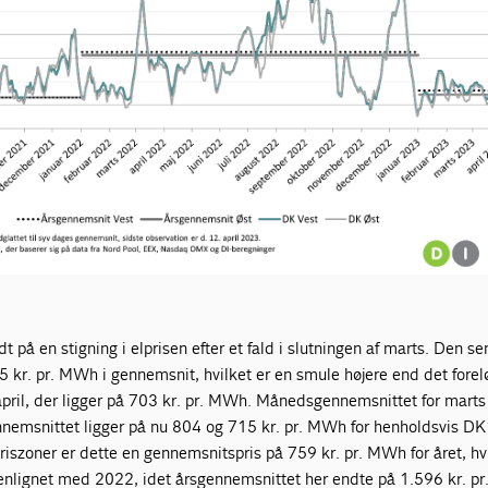
udt på en stigning i elprisen efter et fald i slutningen af marts. Den s
15 kr. pr. MWh i gennemsnit, hvilket er en smule højere end det forel
ril, der ligger på 703 kr. pr. MWh. Månedsgennemsnittet for marts
nemsnittet ligger på nu 804 og 715 kr. pr. MWh for henholdsvis DK
riszoner er dette en gennemsnitspris på 759 kr. pr. MWh for året, hvi
enlignet med 2022, idet årsgennemsnittet her endte på 1.596 kr. p