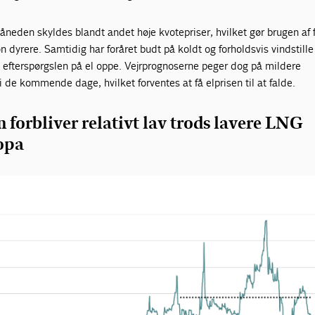
måneden skyldes blandt andet høje kvotepriser, hvilket gør brugen af 
n dyrere. Samtidig har foråret budt på koldt og forholdsvis vindstille 
t efterspørgslen på el oppe. Vejrprognoserne peger dog på mildere
 de kommende dage, hvilket forventes at få elprisen til at falde.
 forbliver relativt lav trods lavere LNG
opa