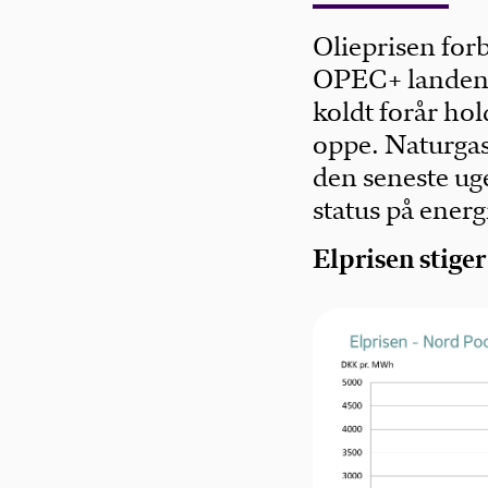
Olieprisen forb
OPEC+ landene 
koldt forår hol
oppe. Naturgasp
den seneste uge
status på energ
Elprisen stige