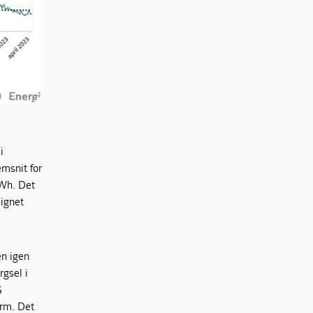
i
emsnit for
MWh. Det
lignet
en igen
rgsel i
G
orm. Det