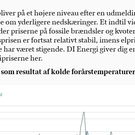
liver på et højere niveau efter en udmeldi
om yderligere nedskæringer. Et indtil vi
der priserne på fossile brændsler og kvote
risen er fortsat relativt stabil, imens elpr
 har været stigende. DI Energi giver dig e
ipriserne her.
r som resultat af kolde forårstemperature