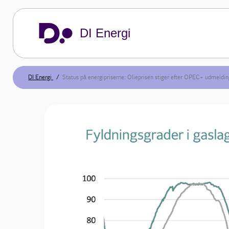
DI Energi
DI Energi
Status på energipriserne: Olieprisen stiger efter OPEC+ udmeldin