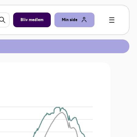
Bliv medlem
Min side