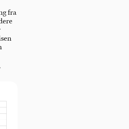
ng fra
dere
r
isen
n
r