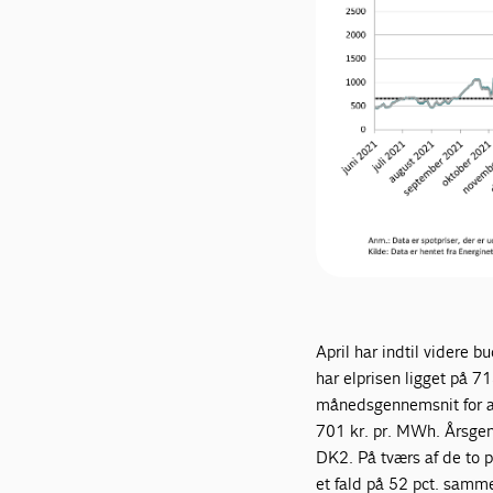
April har indtil videre b
har elprisen ligget på 7
månedsgennemsnit for ap
701 kr. pr. MWh. Årsgen
DK2. På tværs af de to p
et fald på 52 pct. samm