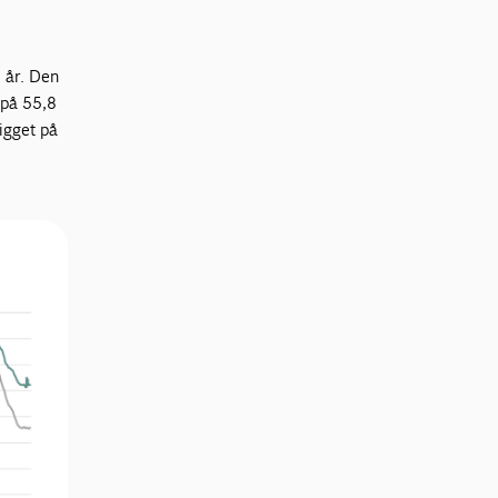
 år. Den
 på 55,8
igget på