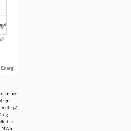
eneste uge
øbige
 endte på
1 og
lket er
r. MWh.