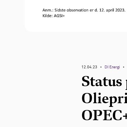
12.04.23
DI Energi
•
•
Status 
Oliepri
OPEC+