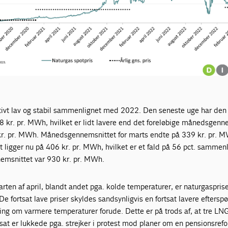
ativt lav og stabil sammenlignet med 2022. Den seneste uge har den 
 kr. pr. MWh, hvilket er lidt lavere end det foreløbige månedsgenn
4 kr. pr. MWh. Månedsgennemsnittet for marts endte på 339 kr. pr. 
 ligger nu på 406 kr. pr. MWh, hvilket er et fald på 56 pct. sammen
emsnittet var 930 kr. pr. MWh.
tarten af april, blandt andet pga. kolde temperaturer, er naturgaspris
e fortsat lave priser skyldes sandsynligvis en fortsat lavere efterspø
ing om varmere temperaturer forude. Dette er på trods af, at tre LN
rtsat er lukkede pga. strejker i protest mod planer om en pensionsref