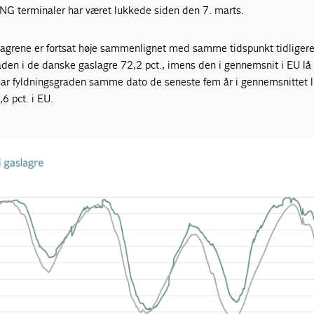
LNG terminaler har været lukkede siden den 7. marts.
lagrene er fortsat høje sammenlignet med samme tidspunkt tidligere
raden i de danske gaslagre 72,2 pct., imens den i gennemsnit i EU lå
har fyldningsgraden samme dato de seneste fem år i gennemsnittet l
6 pct. i EU.