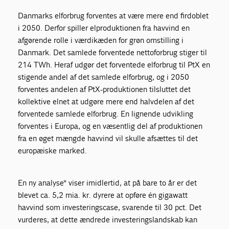
Danmarks elforbrug forventes at være mere end firdoblet
i 2050. Derfor spiller elproduktionen fra havvind en
afgørende rolle i værdikæden for grøn omstilling i
Danmark. Det samlede forventede nettoforbrug stiger til
214 TWh. Heraf udgør det forventede elforbrug til PtX en
stigende andel af det samlede elforbrug, og i 2050
forventes andelen af PtX-produktionen tilsluttet det
kollektive elnet at udgøre mere end halvdelen af det
forventede samlede elforbrug. En lignende udvikling
forventes i Europa, og en væsentlig del af produktionen
fra en øget mængde havvind vil skulle afsættes til det
europæiske marked.
En ny analyse* viser imidlertid, at på bare to år er det
blevet ca. 5,2 mia. kr. dyrere at opføre én gigawatt
havvind som investeringscase, svarende til 30 pct. Det
vurderes, at dette ændrede investeringslandskab kan