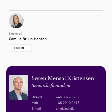
Skrevet af:
Camilla Bruun Hansen
ENERGI
Søren Mensal Kristensen
Seniorchefkonsulent
Direkte
+45 3377 3289
Mobil
+45 2910 0618
E-mail
smek@di.dk