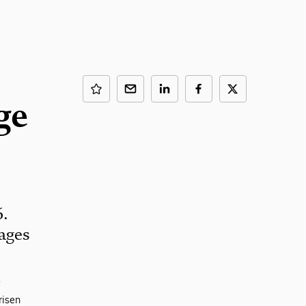
ge
6.
ages
r
risen