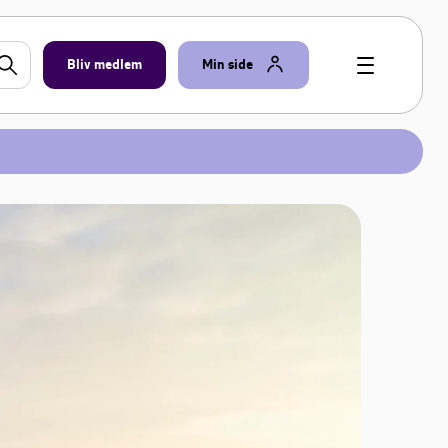
Bliv medlem
Min side