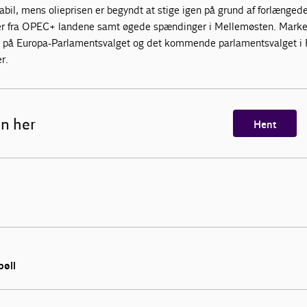
stabil, mens olieprisen er begyndt at stige igen på grund af forlænged
r fra OPEC+ landene samt øgede spændinger i Mellemøsten. Marke
t på Europa-Parlamentsvalget og det kommende parlamentsvalget i 
r.
n her
Hent
bøll