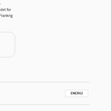
e
det for
Frankrig
ENERGI