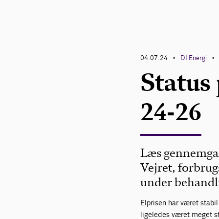
04.07.24
DI Energi
•
•
Status
24-26
Læs gennemgang
Vejret, forbru
under behandl
Elprisen har været stabi
ligeledes været meget st