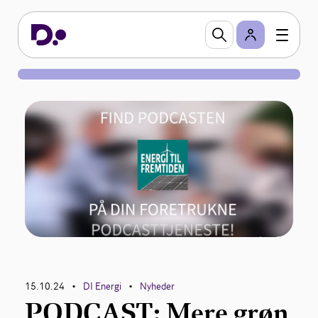
15.10.24
DI Energi
Nyheder
•
•
PODCAST: Mere grøn