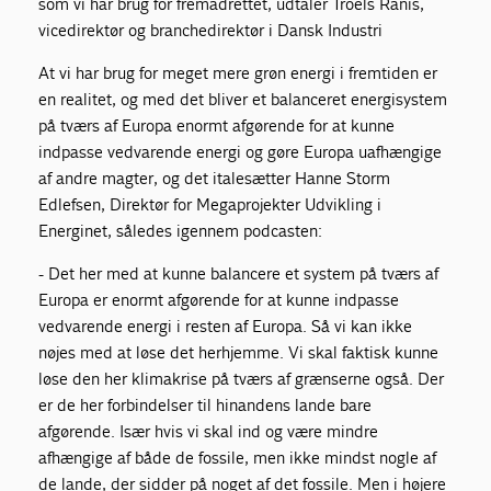
som vi har brug for fremadrettet, udtaler Troels Ranis,
vicedirektør og branchedirektør i Dansk Industri
At vi har brug for meget mere grøn energi i fremtiden er
en realitet, og med det bliver et balanceret energisystem
på tværs af Europa enormt afgørende for at kunne
indpasse vedvarende energi og gøre Europa uafhængige
af andre magter, og det italesætter Hanne Storm
Edlefsen, Direktør for Megaprojekter Udvikling i
Energinet, således igennem podcasten:
- Det her med at kunne balancere et system på tværs af
Europa er enormt afgørende for at kunne indpasse
vedvarende energi i resten af Europa. Så vi kan ikke
nøjes med at løse det herhjemme. Vi skal faktisk kunne
løse den her klimakrise på tværs af grænserne også. Der
er de her forbindelser til hinandens lande bare
afgørende. Især hvis vi skal ind og være mindre
afhængige af både de fossile, men ikke mindst nogle af
de lande, der sidder på noget af det fossile. Men i højere