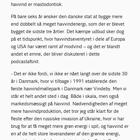
havvind er mastodontisk.
På bare seks år ønsker den danske stat at bygge mere
end dobbelt så meget havvindenergi, som der er blevet
bygget de sidste tre årtier. Det kæmpe udbud sker dog
på et tidspunkt, hvor havvindseventyret i dele af Europa
og USA har været ramt af modvind – og det er blandt
andet et emne, der bliver diskuteret i dette
podcastafsnit.
- Det er ikke fordi, vi ikke er nået langt over de sidste 30
år i Danmark, hvor vi tilbage i 1991 etablerede den
første havvindmøllepark i Danmark nær Vindeby. Men vi
står et helt andet sted i dag. Både i skala, men også
markedsmæssigt på havvind. Nødvendigheden af meget
mere havvindproduktion, det tror jeg står klart for de
fleste efter den russiske invasion af Ukraine, hvor vi har
brug for at få meget mere grøn energi i spil, og havvind er
en af de helt store leverandører af den grønne energi,