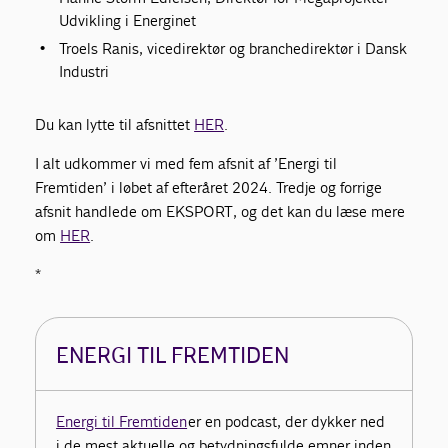
Udvikling i Energinet
Troels Ranis, vicedirektør og branchedirektør i Dansk
Industri
Du kan lytte til afsnittet
HER
.
I alt udkommer vi med fem afsnit af ’Energi til
Fremtiden’ i løbet af efteråret 2024. Tredje og forrige
afsnit handlede om EKSPORT, og det kan du læse mere
om
HER
.
*
ENERGI TIL FREMTIDEN
Energi til Fremtiden
er en podcast, der dykker ned
i de mest aktuelle og betydningsfulde emner inden