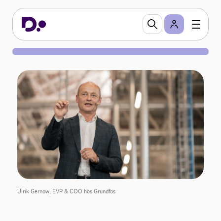
Ulrik Gernow, EVP & COO hos Grundfos