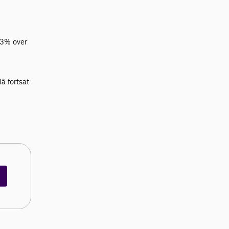
23% over
å fortsat