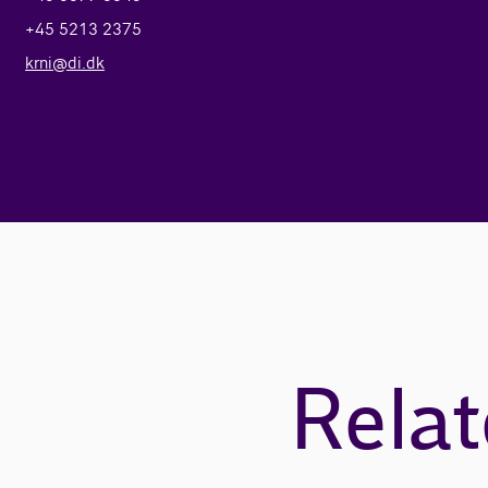
+45 5213 2375
krni@di.dk
Relat