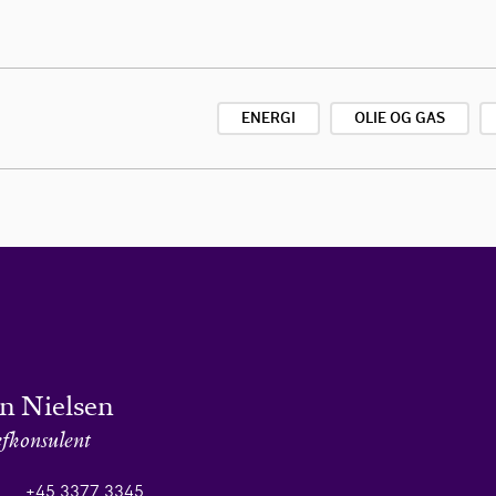
ENERGI
OLIE OG GAS
an Nielsen
fkonsulent
+45 3377 3345