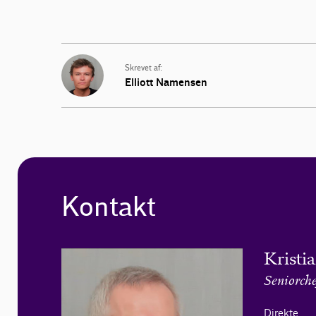
Skrevet af:
Elliott Namensen
Kontakt
Kristi
Seniorche
Direkte