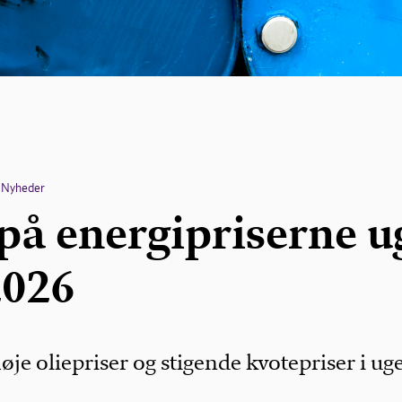
Nyheder
 på energipriserne u
2026
høje oliepriser og stigende kvotepriser i ug