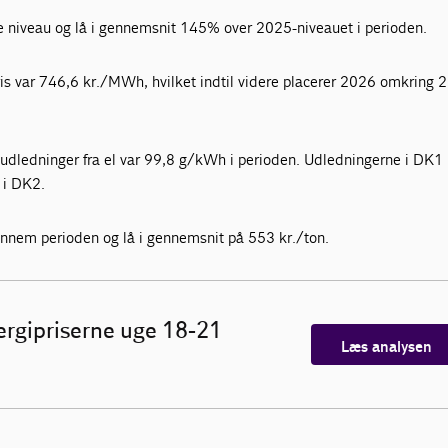
je niveau og lå i gennemsnit 145% over 2025-niveauet i perioden.
is var 746,6 kr./MWh, hvilket indtil videre placerer 2026 omkring 
-udledninger fra el var 99,8 g/kWh i perioden. Udledningerne i DK1 l
 i DK2.
ennem perioden og lå i gennemsnit på 553 kr./ton.
ergipriserne uge 18-21
Læs analysen