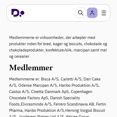
cerealier
Bageri, Konfekture og Cerealier er en sektion i DI
Fødevarer, der arbejder for at fremme branchens
vilkår. Sektionen betjenes af en specialist, der yder
branchespecifik interessevaretagelse og services.
Medlemmerne er virksomheder, der arbejder med
Vi arbejder blandt andet for at præge den
produkter inden for brød, kager og biscuits, chokolade og
lovgivning, der relaterer sig til industrien.
chokoladeprodukter, konfekture/slik, marcipan samt mel
og cerealier.
Medlemmer
Medlemmerne er: Bisca A/S, Carletti A/S, Dan Cake
A/S, Odense Marcipan A/S, Haribo Produktion A/S,
Castus A/S, Cloetta Danmark ApS, Copenhagen
Chocolate Factory ApS, Danish Speciality
Foods, Elvirasminde A/S, Ferrero Scandinavia AB, Fertin
Pharma, Haribo Produktion A/S, Herning Vorgod Biscuit
A/S, Jacobsens Bakery Ltd A/S, Kelsen Group