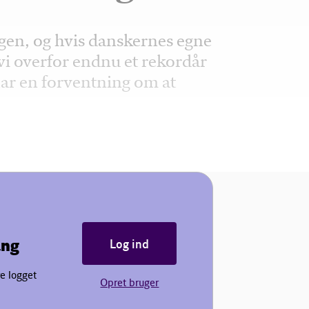
igen, og hvis danskernes egne
 vi overfor endnu et rekordår
 har en forventning om at
ang
Log ind
e logget
Opret bruger