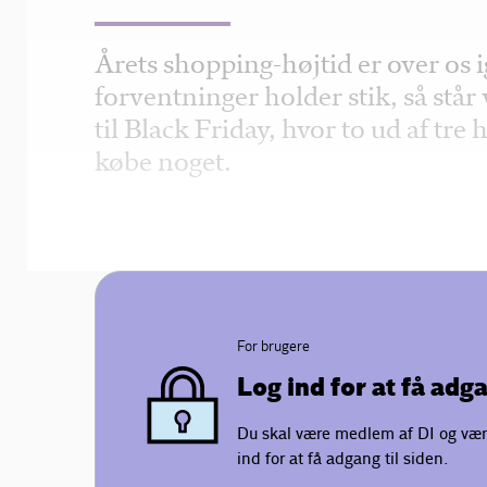
Årets shopping-højtid er over os 
forventninger holder stik, så står
til Black Friday, hvor to ud af tre
købe noget.
For brugere
Log ind for at få adg
Du skal være medlem af DI og vær
ind for at få adgang til siden.