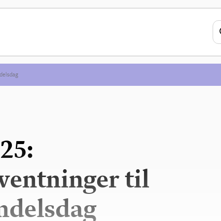
ndelsdag
25:
entninger til
andelsdag