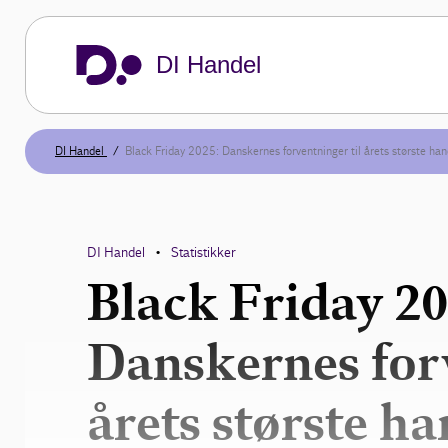
DI Handel
DI Handel
Black Friday 2025: Danskernes forventninger til årets største ha
DI Handel
Statistikker
•
Black Friday 20
Danskernes forv
årets største h