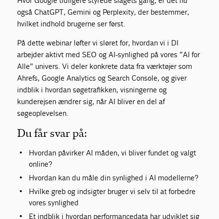
Hvor Google tidligere styrede slagets gang, er det nu
også ChatGPT, Gemini og Perplexity, der bestemmer,
hvilket indhold brugerne ser først.
På dette webinar løfter vi sløret for, hvordan vi i DI
arbejder aktivt med SEO og AI-synlighed på vores ”AI for
Alle” univers. Vi deler konkrete data fra værktøjer som
Ahrefs, Google Analytics og Search Console, og giver
indblik i hvordan søgetrafikken, visningerne og
kunderejsen ændrer sig, når AI bliver en del af
søgeoplevelsen.
Du får svar på:
Hvordan påvirker AI måden, vi bliver fundet og valgt
online?
Hvordan kan du måle din synlighed i AI modellerne?
Hvilke greb og indsigter bruger vi selv til at forbedre
vores synlighed
Et indblik i hvordan performancedata har udviklet sig