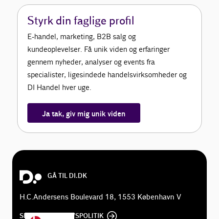
Styrk din faglige profil
E-handel, marketing, B2B salg og
kundeoplevelser. Få unik viden og erfaringer
gennem nyheder, analyser og events fra
specialister, ligesindede handelsvirksomheder og
DI Handel hver uge.
Ja tak, giv mig unik viden
GÅ TIL DI.DK
H.C.Andersens Boulevard 18, 1553 København V
SE DI'S PRIVATLIVSPOLITIK