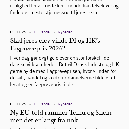
mulighed for at møde kommende handelselever og
finde det næste stjerneskud til jeres team.
09.07.26
DI Handel
Nyheder
•
•
Skal jeres elev vinde DI og HK’s
Fagprøvepris 2026?
Hver dag gør dygtige elever en stor forskel i de
danske virksomheder. Det vil Dansk Industri og HK
gerne hylde med Fagprøveprisen, hvor vi inden for
detail-, handel og kontoruddannelserne tildeler et
legat og en fagprøvepris til de…
01.07.26
DI Handel
Nyheder
•
•
Ny EU-told rammer Temu og Shein –
men det er langt fra nok