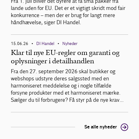
Fra 1. juli bliver det dyrere at få små pakker fra
lande uden for EU. Det er et vigtigt skridt mod fair
konkurrence – men der er brug for langt mere
håndhævelse, siger DI Handel.
15.06.26
DI Handel
Nyheder
•
•
Klar til nye EU-regler om garanti og
oplysninger i detailhandlen
Fra den 27. september 2026 skal butikker og
webshops udstyre deres salgssted med en
harmoniseret meddelelse og i nogle tilfælde
forsyne produkter med et harmoniseret mærke.
Sælger du til forbrugere? Få styr på de nye krav…
Se alle nyheder