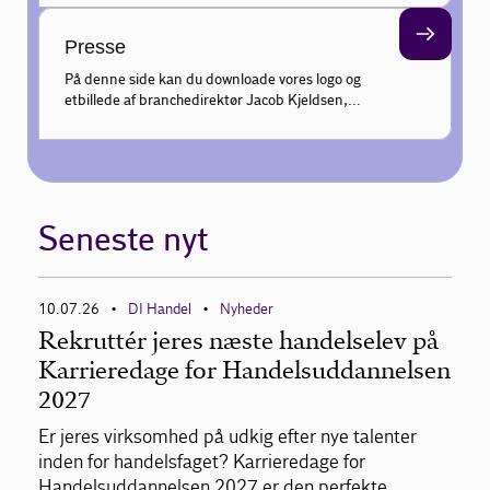
kundeadfærd hver uge, og gør din faglige profil
endnu stærkere.
Presse
På denne side kan du downloade vores logo og
et billede af branchedirektør Jacob Kjeldsen,
samt finde information om pressekontakt til
udtalelser.
Seneste nyt
10.07.26
DI Handel
Nyheder
•
•
Rekruttér jeres næste handelselev på
Karrieredage for Handelsuddannelsen
2027
Er jeres virksomhed på udkig efter nye talenter
inden for handelsfaget? Karrieredage for
Handelsuddannelsen 2027 er den perfekte