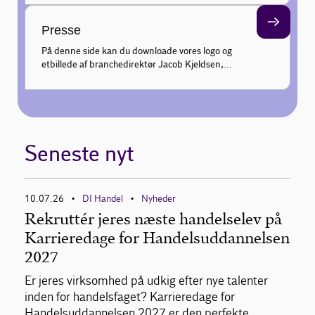
kundeadfærd hver uge, og gør din faglige profil
endnu stærkere.
Presse
På denne side kan du downloade vores logo og
et billede af branchedirektør Jacob Kjeldsen,
samt finde information om pressekontakt til
udtalelser.
Seneste nyt
10.07.26
DI Handel
Nyheder
•
•
Rekruttér jeres næste handelselev på
Karrieredage for Handelsuddannelsen
2027
Er jeres virksomhed på udkig efter nye talenter
inden for handelsfaget? Karrieredage for
Handelsuddannelsen 2027 er den perfekte