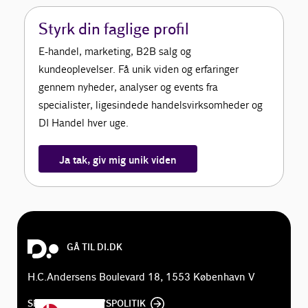
Styrk din faglige profil
E-handel, marketing, B2B salg og
kundeoplevelser. Få unik viden og erfaringer
gennem nyheder, analyser og events fra
specialister, ligesindede handelsvirksomheder og
DI Handel hver uge.
Ja tak, giv mig unik viden
GÅ TIL DI.DK
H.C.Andersens Boulevard 18, 1553 København V
SE DI'S PRIVATLIVSPOLITIK