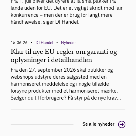
Fra 1. juli bliver det dyrere at få små pakker fra
lande uden for EU. Det er et vigtigt skridt mod fair
konkurrence – men der er brug for langt mere
håndhævelse, siger DI Handel.
15.06.26
DI Handel
Nyheder
•
•
Klar til nye EU-regler om garanti og
oplysninger i detailhandlen
Fra den 27. september 2026 skal butikker og
webshops udstyre deres salgssted med en
harmoniseret meddelelse og i nogle tilfælde
forsyne produkter med et harmoniseret mærke.
Sælger du til forbrugere? Få styr på de nye krav…
Se alle nyheder