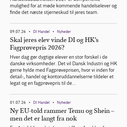
mulighed for at møde kommende handelselever og
finde det næste stjerneskud til jeres team.
09.07.26
DI Handel
Nyheder
•
•
Skal jeres elev vinde DI og HK’s
Fagprøvepris 2026?
Hver dag gør dygtige elever en stor forskel i de
danske virksomheder. Det vil Dansk Industri og HK
gerne hylde med Fagprøveprisen, hvor vi inden for
detail-, handel og kontoruddannelserne tildeler et
legat og en fagprøvepris til de…
01.07.26
DI Handel
Nyheder
•
•
Ny EU-told rammer Temu og Shein –
men det er langt fra nok