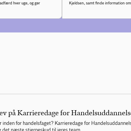
adfærd hver uge, og gør
Kjeldsen, samt finde information om 
lev på Karrieredage for Handelsuddannel
ter inden for handelsfaget? Karrieredage for Handelsuddanne
det næste stjerneskud til jeres team.