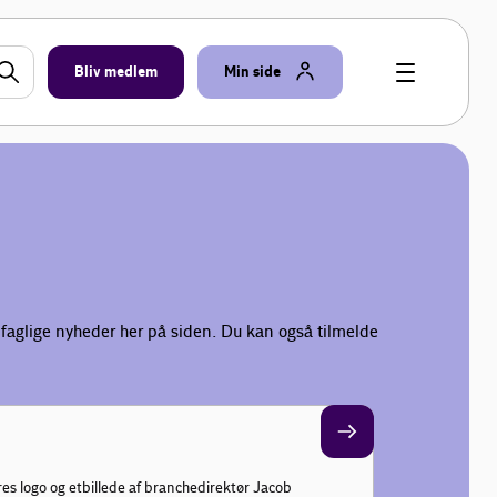
Bliv medlem
Min side
faglige nyheder her på siden. Du kan også tilmelde
s logo og et billede af branchedirektør Jacob