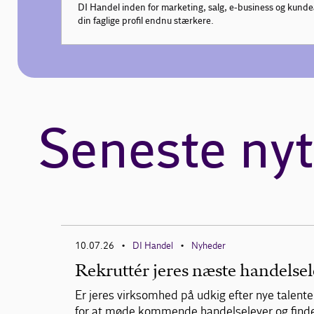
DI Handel inden for marketing, salg, e-business og kunde
din faglige profil endnu stærkere.
Seneste nyt
10.07.26
DI Handel
Nyheder
•
•
Rekruttér jeres næste handelse
Er jeres virksomhed på udkig efter nye talen
for at møde kommende handelselever og finde 