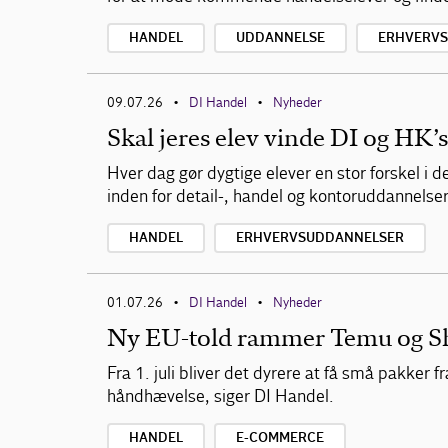
HANDEL
UDDANNELSE
ERHVERV
09.07.26
DI Handel
Nyheder
•
•
Skal jeres elev vinde DI og HK’
Hver dag gør dygtige elever en stor forskel i
inden for detail-, handel og kontoruddannelsern
HANDEL
ERHVERVSUDDANNELSER
01.07.26
DI Handel
Nyheder
•
•
Ny EU-told rammer Temu og She
Fra 1. juli bliver det dyrere at få små pakker 
håndhævelse, siger DI Handel.
HANDEL
E-COMMERCE