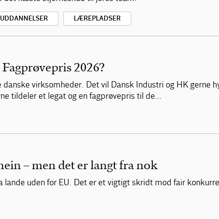
SUDDANNELSER
LÆREPLADSER
s Fagprøvepris 2026?
 de danske virksomheder. Det vil Dansk Industri og HK gerne 
e tildeler et legat og en fagprøvepris til de…
in – men det er langt fra nok
fra lande uden for EU. Det er et vigtigt skridt mod fair konkur