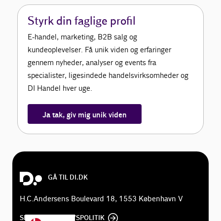
Styrk din faglige profil
E-handel, marketing, B2B salg og
kundeoplevelser. Få unik viden og erfaringer
gennem nyheder, analyser og events fra
specialister, ligesindede handelsvirksomheder og
DI Handel hver uge.
Ja tak, giv mig unik viden
GÅ TIL DI.DK
H.C.Andersens Boulevard 18, 1553 København V
SE DI'S PRIVATLIVSPOLITIK