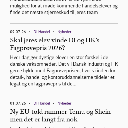
mulighed for at møde kommende handelselever og
finde det næste stjerneskud til jeres team.
09.07.26
DI Handel
Nyheder
•
•
Skal jeres elev vinde DI og HK’s
Fagprøvepris 2026?
Hver dag gør dygtige elever en stor forskel i de
danske virksomheder. Det vil Dansk Industri og HK
gerne hylde med Fagprøveprisen, hvor vi inden for
detail-, handel og kontoruddannelserne tildeler et
legat og en fagprøvepris til de…
01.07.26
DI Handel
Nyheder
•
•
Ny EU-told rammer Temu og Shein –
men det er langt fra nok