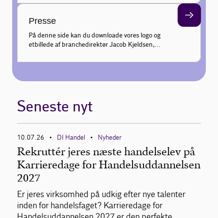
kundeadfærd hver uge, og gør din faglige profil
endnu stærkere.
Presse
På denne side kan du downloade vores logo og
et billede af branchedirektør Jacob Kjeldsen,
samt finde information om pressekontakt til
udtalelser.
Seneste nyt
10.07.26
DI Handel
Nyheder
•
•
Rekruttér jeres næste handelselev på
Karrieredage for Handelsuddannelsen
2027
Er jeres virksomhed på udkig efter nye talenter
inden for handelsfaget? Karrieredage for
Handelsuddannelsen 2027 er den perfekte