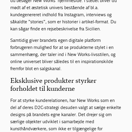
du besøger New Works’ hjemmeside. I stedet bliver du
mødt af et æstetisk univers bestående af bl.a.
kundegenereret indhold fra Instagram, interviews og
såkaldte ”stories”, som er historier i artikel-format. Du
kan sågar finde en rejsebeskrivelse fra Sicilien.
Samtidig giver brandets egen digitale platform
forbrugeren mulighed for at se produkterne stylet i en
sammenhæng, der taler ind i New Works-livsstilen, og
online universet bliver således til en inspirationskilde
fremfor blot en salgskanal.
Eksklusive produkter styrker
forholdet til kunderne
For at styrke kunderelationen, har New Works som en
del af deres D2C-strategi desuden valgt at sælge enkelte
designs på brandets egne kanaler. Det drejer sig om
særlige objekter udviklet i samarbejde med
kunsthåndværkere, som ikke er tilgængelige for