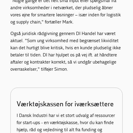
"Nogle gange er det helt små input eller spørgsmål fra
andre virksomheder i netværket, der pludselig åbner
vores øjne for smartere løsninger – især inden for logistik
og supply chain," fortæller Mark.
Også juridisk rådgivning gennem DI Handel har været
aktuel. "Som ung virksomhed med begrænset likviditet
kan det hurtigt blive kritisk, hvis en kunde pludselig ikke
betaler til tiden. DI har hjulpet os på vej ift. at håndtere
aftaler og kontrakter korrekt, så vi undgår ubehagelige
overraskelser," tilføjer Simon.
Værktøjskassen for iværksættere
I Dansk Industri har vi et stort udvalg af ressourcer
for start-ups - en værktøjskasse, hvor du kan finde
hjælp, råd og vejledning til alt fra funding og