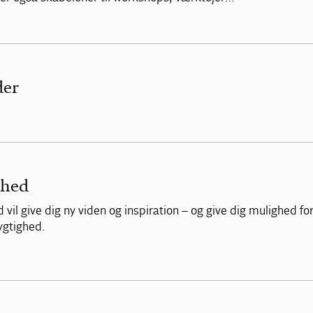
der
ghed
il give dig ny viden og inspiration – og give dig mulighed fo
ygtighed.