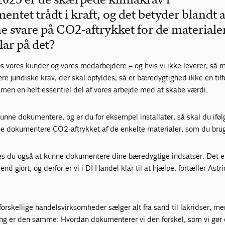
ntet trådt i kraft, og det betyder blandt 
e svare på CO2-aftrykket for de materiale
lar på det?
 vores kunder og vores medarbejdere – og hvis vi ikke leverer, så mi
e juridiske krav, der skal opfyldes, så er bæredygtighed ikke en tilfø
men en helt essentiel del af vores arbejde med at skabe værdi.
unne dokumentere, og er du for eksempel installatør, så skal du ifø
nne dokumentere CO2-aftrykket af de enkelte materialer, som du brug
tes du også at kunne dokumentere dine bæredygtige indsatser. Det e
 gjort, og derfor er vi i DI Handel klar til at hjælpe, fortæller Astr
orskellige handelsvirksomheder sælger alt fra sand til lakridser, m
ng er den samme: Hvordan dokumenterer vi den forskel, som vi gør