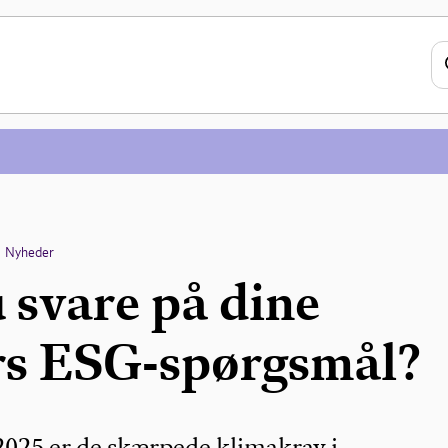
Nyheder
 svare på dine
s ESG-spørgsmål?
 2025 er de skærpede klimakrav i