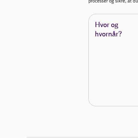
processer og sikre, at d
Hvor og
hvornår?