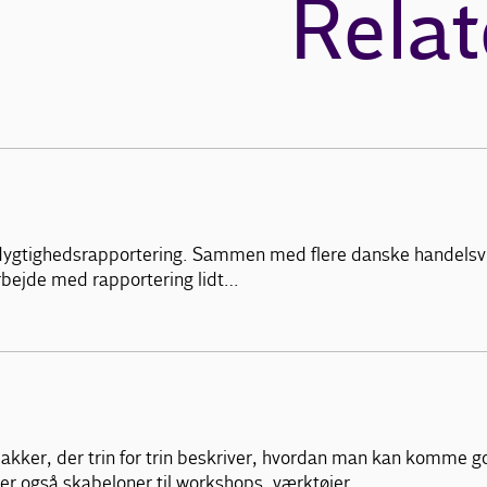
Relat
æredygtighedsrapportering. Sammen med flere danske handelsv
arbejde med rapportering lidt…
kker, der trin for trin beskriver, hvordan man kan komme g
er også skabeloner til workshops, værktøjer…