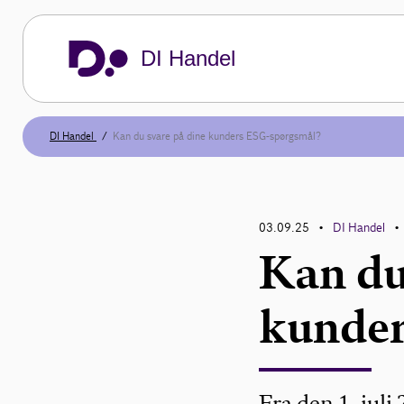
DI Handel
DI Handel
Kan du svare på dine kunders ESG-spørgsmål?
03.09.25
DI Handel
•
•
Kan du
kunder
Fra den 1. juli