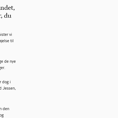
andet,
r, du
ster vi
jelse til
lge de nye
er.
r dog i
id Jessen,
en den
 og