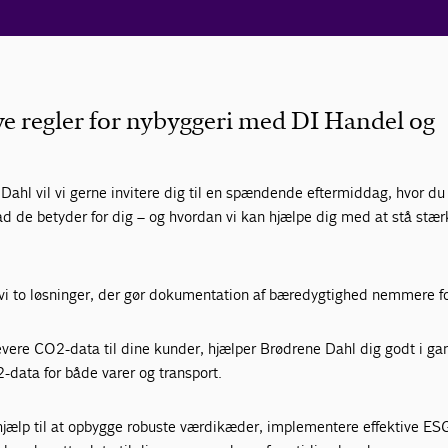
nye regler for nybyggeri med DI Handel og
l
l vil vi gerne invitere dig til en spændende eftermiddag, hvor du 
vad de betyder for dig – og hvordan vi kan hjælpe dig med at stå stæ
i to løsninger, der gør dokumentation af bæredygtighed nemmere fo
evere CO2-data til dine kunder, hjælper Brødrene Dahl dig godt i ga
-data for både varer og transport.
hjælp til at opbygge robuste værdikæder, implementere effektive ES