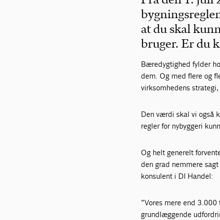
bygningsregleme
at du skal kunn
bruger. Er du k
Bæredygtighed fylder hos
dem. Og med flere og fler
virksomhedens strategi, 
Den værdi skal vi også k
regler for nybyggeri ku
Og helt generelt forven
den grad nemmere sagt end
konsulent i DI Handel:
”Vores mere end 3.000 f
grundlæggende udfordri