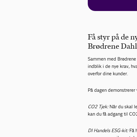
Få styr på de 
Brødrene Dah
Sammen med Brødrene Dah
indblik i de nye krav, h
overfor dine kunder.
På dagen demonstrerer v
CO2 Tjek:
Når du skal l
kan du få adgang til CO2
DI Handels ESG-kit:
Få 