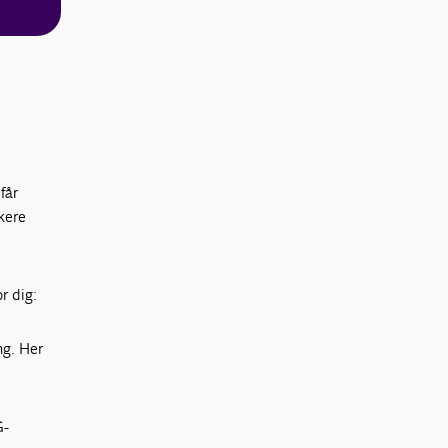
får
rkere
r dig:
ng. Her
G-