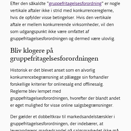
Efter den såkaldte ”
gruppefritagelsesforordning
” er nogle
vertikale aftaler ikke i strid med konkurrencereglerne,
hvis de opfylder visse betingelser. Hvis den vertikale
aftale er mellem konkurrerende virksomheder, vil den
som udgangspunkt ikke være omfattet af
gruppefritagelsesforordningen og dermed være ulovlig.
Bliv klogere på
gruppefritagelsesforordningen
Historisk er det blevet anset som en alvorlig
konkurrencebegrænsning at pålægge sin forhandler
forskellige kriterier for onlinesalg end offlinesalg.
Reglerne blev lempet med
gruppefritagelsesforordningen, hvorefter der blandt andet
er øget mulighed for visse online salgsbegrænsninger.
Der gælder et dobbeltkrav til markedsandelstærskler i
gruppefritagelsesforordningen, der indebærer, at
leverandørens markedsandel på salgsmarkedet ikke må