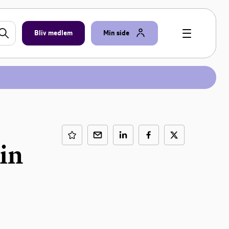
Bliv medlem
Min side
in