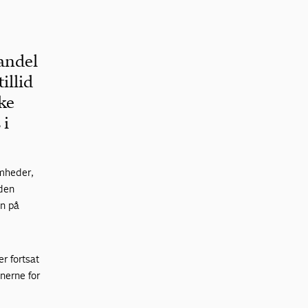
andel
illid
ske
 i
omheder,
 den
yn på
r fortsat
nerne for