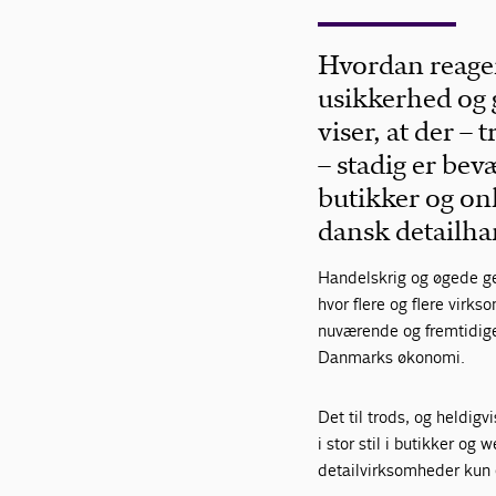
Hvordan reager
usikkerhed og 
viser, at der – 
– stadig er bev
butikker og onli
dansk detailha
Handelskrig og øgede g
hvor flere og flere virks
nuværende og fremtidig
Danmarks økonomi.
Det til trods, og heldigv
i stor stil i butikker o
detailvirksomheder kun 