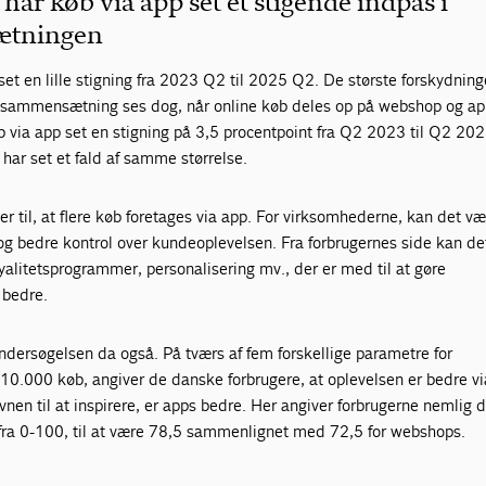
har køb via app set et stigende indpas i
ætningen
set en lille stigning fra 2023 Q2 til 2025 Q2. De største forskydninge
ssammensætning ses dog, når online køb deles op på webshop og ap
b via app set en stigning på 3,5 procentpoint fra Q2 2023 til Q2 202
har set et fald af samme størrelse.
r til, at flere køb foretages via app. For virksomhederne, kan det vær
og bedre kontrol over kundeoplevelsen. Fra forbrugernes side kan d
yalitetsprogrammer, personalisering mv., der er med til at gøre
 bedre.
 undersøgelsen da også. På tværs af fem forskellige parametre for
10.000 køb, angiver de danske forbrugere, at oplevelsen er bedre vi
vnen til at inspirere, er apps bedre. Her angiver forbrugerne nemlig 
a fra 0-100, til at være 78,5 sammenlignet med 72,5 for webshops.