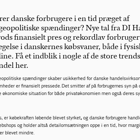
er danske forbrugere i en tid præget af
geopolitiske spændinger? Nye tal fra DI H
trods finansielt pres og rekordlav forbrugert
ægelse i danskernes købsvaner, både i fysi
ne. Få et indblik i nogle af de store trends
ndel her.
eopolitiske spændinger skaber usikkerhed for danske handelsvirks
omheder er finansielt pressede. Det smitter af på forbrugernes syn på
e økonomiske situation for både privatøkonomien men også deres s
is, er købekraften løbende blevet styrket
,
og danske forbrugere handle
g webshops og holder altså detailomsætningen oppe i en tid, hvor margi
er blevet mindre.