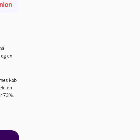
 på
, og en
rnes køb
æle en
 er 73%.