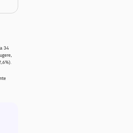
ra 34
rugere,
+2,6%).
nte