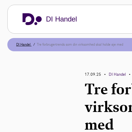
DI Handel
DI Handel
Tre forbrugertrends som din virksomhed skal holde øje med
17.09.25
DI Handel
•
•
Tre fo
virkso
med