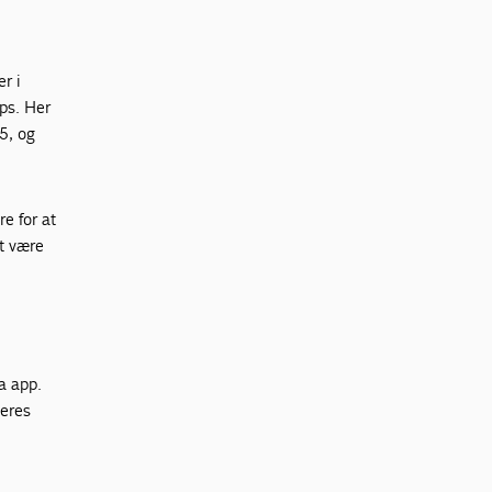
r i
ps. Her
5, og
e for at
et være
a app.
deres