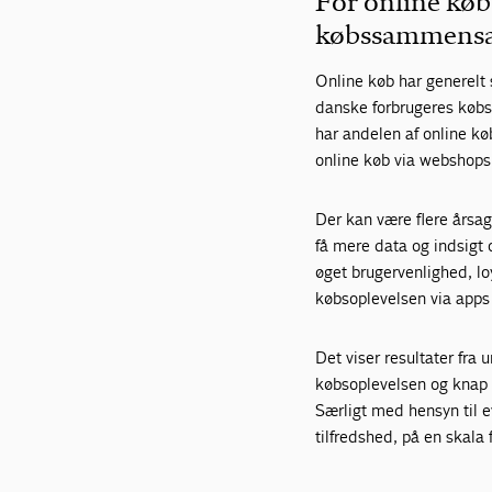
For online køb 
købssammens
Online køb har generelt 
danske forbrugeres køb
har andelen af online kø
online køb via webshops 
Der kan være flere årsage
få mere data og indsigt 
øget brugervenlighed, lo
købsoplevelsen via apps
Det viser resultater fra
købsoplevelsen og knap 
Særligt med hensyn til e
tilfredshed, på en skal