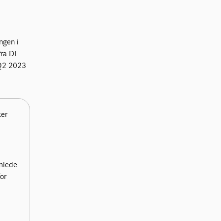
ngen i
fra DI
 Q2 2023
ker
mlede
or