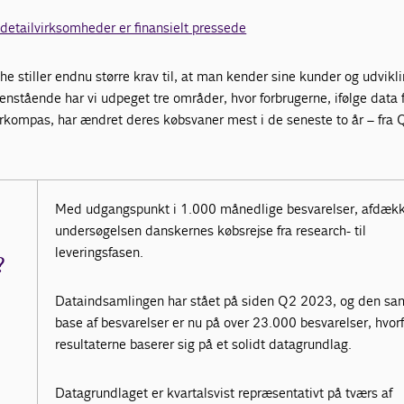
 detailvirksomheder er finansielt pressede
e stiller endnu større krav til, at man kender sine kunder og udvikli
nstående har vi udpeget tre områder, hvor forbrugerne, ifølge data 
rkompas, har ændret deres købsvaner mest i de seneste to år – fra
Med udgangspunkt i 1.000 månedlige besvarelser, afdæk
undersøgelsen danskernes købsrejse fra research- til
leveringsfasen.
?
Dataindsamlingen har stået på siden Q2 2023, og den sa
base af besvarelser er nu på over 23.000 besvarelser, hvorf
resultaterne baserer sig på et solidt datagrundlag.
Datagrundlaget er kvartalsvist repræsentativt på tværs af