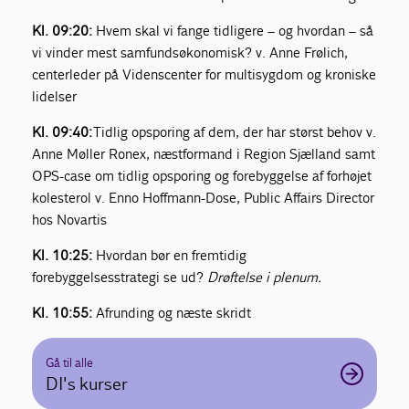
Kl. 09:20:
Hvem skal vi fange tidligere – og hvordan – så
vi vinder mest samfundsøkonomisk? v. Anne Frølich,
centerleder på Videnscenter for multisygdom og kroniske
lidelser
Kl. 09:40:
Tidlig opsporing af dem, der har størst behov v.
Anne Møller Ronex, næstformand i Region Sjælland samt
OPS-case om tidlig opsporing og forebyggelse af forhøjet
kolesterol v. Enno Hoffmann-Dose, Public Affairs Director
hos Novartis
Kl. 10:25:
Hvordan bør en fremtidig
forebyggelsesstrategi se ud?
Drøftelse i plenum.
Kl. 10:55:
Afrunding og næste skridt
Gå til alle
DI's kurser