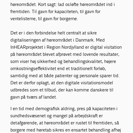
høreområdet. Kort sagt: lad os løfte høreområdet ind i
fremtiden. Til gavn for kapaciteten, til gavn for
ventelisterne, til gavn for borgerne.
Det er i den forbindelse helt centralt at sikre
digitaliseringen af høreområdet i Danmark. Med
InHEARprojektet i Region Nordjylland er digital visitation
på høreområdet blevet afprøvet med lovende resultater,
som viser høj sikkerhed og behandlingskvalitet, højere
omkostningseffektivitet end et traditionelt forløb,
samtidig med at både patienter og personale sparer tid.
Det er derfor oplagt, at den digitale visitationsmodel
udbredes som et tilbud, der kan komme danskere til
gavn på tværs af landet.
I en tid med demografisk aldring, pres på kapaciteten i
sundhedsvæsenet og mangel på arbejdskraft er
det afgørende, at høreområdet er rustet til fremtiden, så
borgere med høretab sikres en ensartet behandling af høj