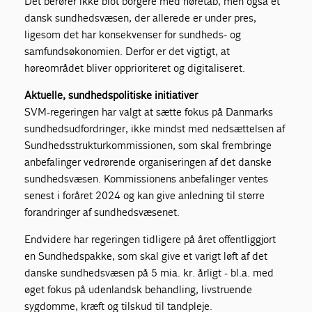
Det berører ikke blot borgere med høretab, men også et
dansk sundhedsvæsen, der allerede er under pres,
ligesom det har konsekvenser for sundheds- og
samfundsøkonomien. Derfor er det vigtigt, at
høreområdet bliver opprioriteret og digitaliseret.
Aktuelle, sundhedspolitiske initiativer
SVM-regeringen har valgt at sætte fokus på Danmarks
sundhedsudfordringer, ikke mindst med nedsættelsen af
Sundhedsstrukturkommissionen, som skal frembringe
anbefalinger vedrørende organiseringen af det danske
sundhedsvæsen. Kommissionens anbefalinger ventes
senest i foråret 2024 og kan give anledning til større
forandringer af sundhedsvæsenet.
Endvidere har regeringen tidligere på året offentliggjort
en Sundhedspakke, som skal give et varigt løft af det
danske sundhedsvæsen på 5 mia. kr. årligt - bl.a. med
øget fokus på udenlandsk behandling, livstruende
sygdomme, kræft og tilskud til tandpleje.