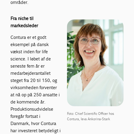
områder.
Fra niche til
markedsleder
Contura er et godt
eksempel på dansk
vækst inden for life
science. I løbet af de
seneste fem år er
medarbejderantallet
steget fra 20 til 150, og
virksomheden forventer
at nå op på 250 ansatte i
de kommende år.
Produktionsudvidelse
Foto: Chief Scientific Officer hos
foregår fortsat i
Contura, Ieva Ankorina-Stark
Danmark, hvor Contura
har investeret betydeligt i