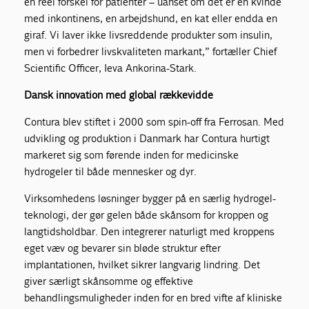
en reel forskel for patienter – uanset om det er en kvinde
med inkontinens, en arbejdshund, en kat eller endda en
giraf. Vi laver ikke livsreddende produkter som insulin,
men vi forbedrer livskvaliteten markant,” fortæller Chief
Scientific Officer, Ieva Ankorina-Stark.
Dansk innovation med global rækkevidde
Contura blev stiftet i 2000 som spin-off fra Ferrosan. Med
udvikling og produktion i Danmark har Contura hurtigt
markeret sig som førende inden for medicinske
hydrogeler til både mennesker og dyr.
Virksomhedens løsninger bygger på en særlig hydrogel-
teknologi, der gør gelen både skånsom for kroppen og
langtidsholdbar. Den integrerer naturligt med kroppens
eget væv og bevarer sin bløde struktur efter
implantationen, hvilket sikrer langvarig lindring. Det
giver særligt skånsomme og effektive
behandlingsmuligheder inden for en bred vifte af kliniske