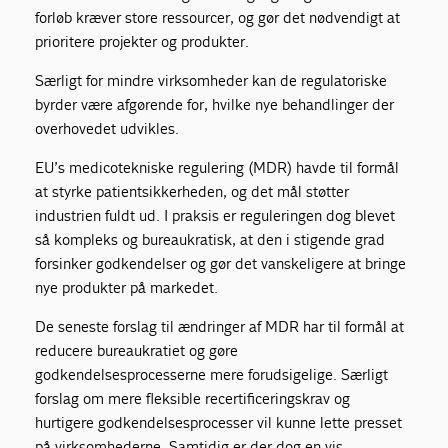
forløb kræver store ressourcer, og gør det nødvendigt at
prioritere projekter og produkter.
Særligt for mindre virksomheder kan de regulatoriske
byrder være afgørende for, hvilke nye behandlinger der
overhovedet udvikles.
EU’s medicotekniske regulering (MDR) havde til formål
at styrke patientsikkerheden, og det mål støtter
industrien fuldt ud. I praksis er reguleringen dog blevet
så kompleks og bureaukratisk, at den i stigende grad
forsinker godkendelser og gør det vanskeligere at bringe
nye produkter på markedet.
De seneste forslag til ændringer af MDR har til formål at
reducere bureaukratiet og gøre
godkendelsesprocesserne mere forudsigelige. Særligt
forslag om mere fleksible recertificeringskrav og
hurtigere godkendelsesprocesser vil kunne lette presset
på virksomhederne. Samtidig er der dog en vis