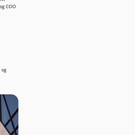
r og COO
e og