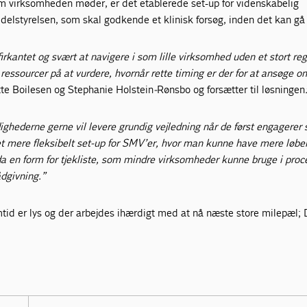
m virksomheden møder, er det etablerede set-up for videnskabelig
elstyrelsen, som skal godkende et klinisk forsøg, inden det kan gå 
irkantet og svært at navigere i som lille virksomhed uden et stort reg
ressourcer på at vurdere, hvornår rette timing er der for at ansøge o
itte Boilesen og Stephanie Holstein
-
Rønsbo og forsætter til løsningen
dighederne gerne vil levere grundig vejledning når de først engagerer
et mere fleksibelt set-up for SMV’er, hvor man kunne have mere løb
a en form for tjekliste, som mindre virksomheder kunne bruge i pro
dgivning.”
id er lys og der arbejdes ihærdigt med at nå næste store milepæl;