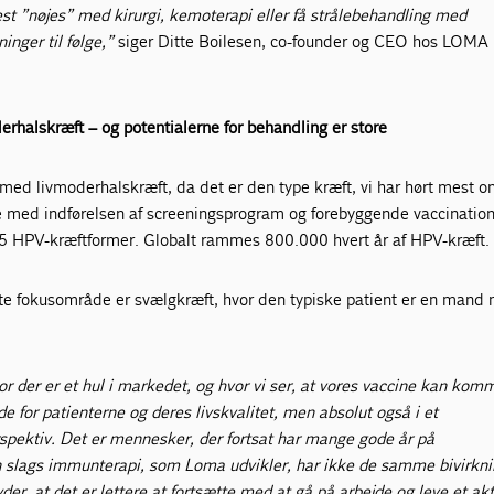
st ”nøjes” med kirurgi, kemoterapi eller få strålebehandling med
inger til følge,”
siger Ditte Boilesen, co-founder og CEO hos LOMA
rhalskræft – og potentialerne for behandling er store
med livmoderhalskræft, da det er den type kræft, vi har hørt mest o
se med indførelsen af screeningsprogram og forebyggende vaccinatio
 15 HPV-kræftformer. Globalt rammes 800.000 hvert år af HPV-kræft.
e fokusområde er svælgkræft, hvor den typiske patient er en mand 
r der er et hul i markedet, og hvor vi ser, at vores vaccine kan komm
de for patienterne og deres livskvalitet, men absolut også i et
ektiv. Det er mennesker, der fortsat har mange gode år på
 slags immunterapi, som Loma udvikler, har ikke de samme bivirkni
er, at det er lettere at fortsætte med at gå på arbejde og leve et akt