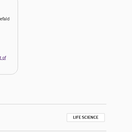
e
gefald
 of
LIFE SCIENCE