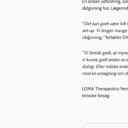
En anden udfordring, so
rådgivning hos Lægemidd
”
Det kan godt være lidt f
set-up. Vi bruger mange 
rådgivning,”
fortæller D
”Vi forstår godt, at myn
vi kunne godt ønske os 
dialog. Eller måske endd
mod en ansøgning om rå
LOMA Therapeutics fremt
kliniske forsøg.