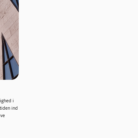
lighed i
tiden ind
lve