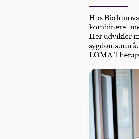
Hos BioInnovat
kombineret med
Her udvikler 
sygdomsområder
LOMA Therapeut