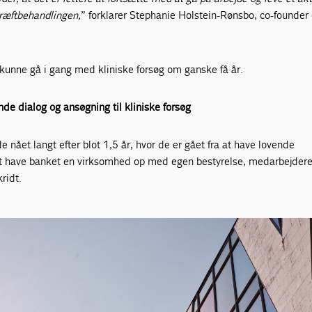
kræftbehandlingen,
” forklarer Stephanie Holstein-Rønsbo, co-founde
.
 kunne gå i gang med kliniske forsøg om ganske få år.
nde dialog og ansøgning til kliniske forsøg
e nået langt efter blot 1,5 år, hvor de er gået fra at have lovende
l at have banket en virksomhed op med egen bestyrelse, medarbejder
kridt.