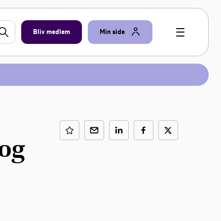
Bliv medlem
Min side
og