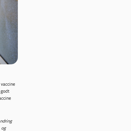
 vaccine
 godt
accine
andring
, og