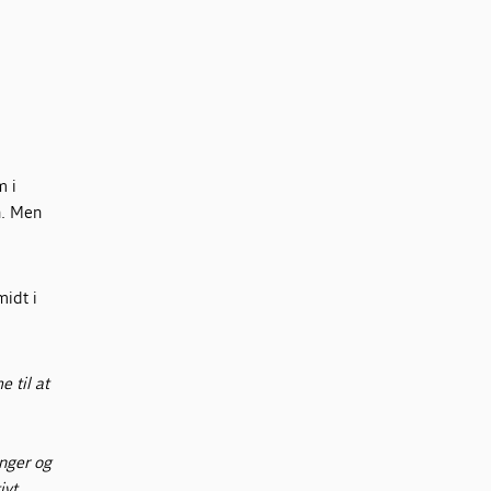
m i
n. Men
midt i
e til at
nger og
ivt