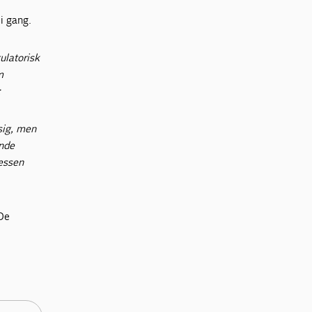
i gang.
ulatorisk
m
:
 sig, men
ende
cessen
 De