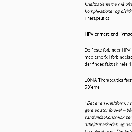
kræftpatienterne må ofte
komplikationer og bivirkn
Therapeutics.
HPV er mere end livmode
De fleste forbinder HPV 
medierne fx i forbindel
der findes faktisk hele
LOMA Therapeutics først
50’erne.
”
Det er en kræftform, hvo
gøre en stor forskel – bå
samfundsøkonomisk persp
arbejdsmarkedet, og den
komplikationer. Det betyd