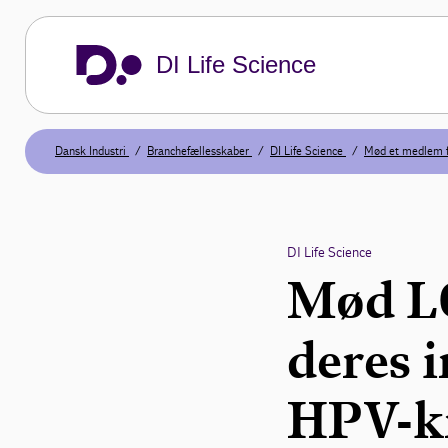
DI Life Science
Dansk Industri
Branchefællesskaber
DI Life Science
Mød et medlem f
DI Life Science
Mød L
deres 
HPV-k