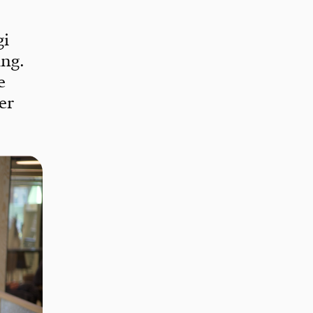
gi
ing.
e
er