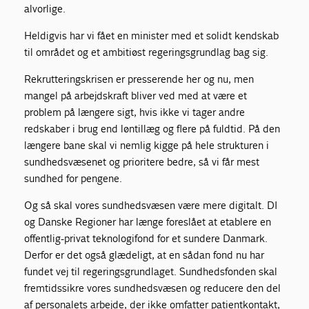
alvorlige.
Heldigvis har vi fået en minister med et solidt kendskab
til området og et ambitiøst regeringsgrundlag bag sig.
Rekrutteringskrisen er presserende her og nu, men
mangel på arbejdskraft bliver ved med at være et
problem på længere sigt, hvis ikke vi tager andre
redskaber i brug end løntillæg og flere på fuldtid. På den
længere bane skal vi nemlig kigge på hele strukturen i
sundhedsvæsenet og prioritere bedre, så vi får mest
sundhed for pengene.
Og så skal vores sundhedsvæsen være mere digitalt. DI
og Danske Regioner har længe foreslået at etablere en
offentlig-privat teknologifond for et sundere Danmark.
Derfor er det også glædeligt, at en sådan fond nu har
fundet vej til regeringsgrundlaget. Sundhedsfonden skal
fremtidssikre vores sundhedsvæsen og reducere den del
af personalets arbejde, der ikke omfatter patientkontakt,